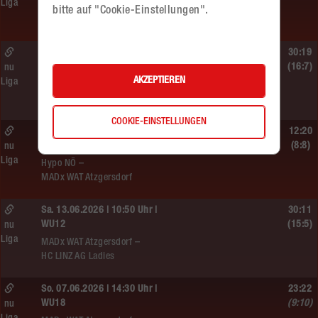
Liga
SC HIT/UHC Absam –
bitte auf "Cookie-Einstellungen".
MADx WAT Atzgersdorf
Sa. 13.06.2026 | 19:05 Uhr |
30:19
WU12
(16:7)
nu
AKZEPTIEREN
Liga
MADx WAT Atzgersdorf –
HIB Handball Graz
COOKIE-EINSTELLUNGEN
Sa. 13.06.2026 | 14:30 Uhr |
12:20
WU12
(8:8)
nu
Liga
Hypo NÖ –
MADx WAT Atzgersdorf
Sa. 13.06.2026 | 10:50 Uhr |
30:11
WU12
(15:5)
nu
Liga
MADx WAT Atzgersdorf –
HC LINZ AG Ladies
So. 07.06.2026 | 14:30 Uhr |
23:22
WU18
(9:10)
nu