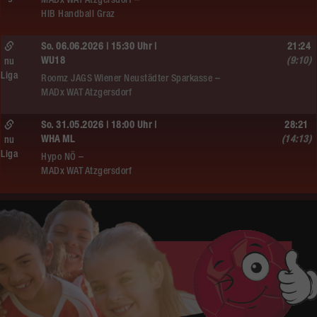
MADx WAT Atzgersdorf –
HIB Handball Graz
So. 06.06.2026 | 15:30 Uhr |
21:24
WU18
(9:10)
nu
Liga
Roomz JAGS Wiener Neustädter Sparkasse –
MADx WAT Atzgersdorf
So. 31.05.2026 | 18:00 Uhr |
28:21
WHA ML
(14:13)
nu
Liga
Hypo NÖ –
MADx WAT Atzgersdorf