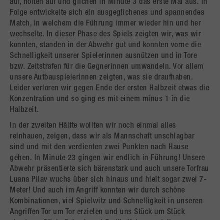
auf, holten auf und glichen in Minute 3 das erste Mal aus. In
Folge entwickelte sich ein ausgeglichenes und spannendes
Match, in welchem die Führung immer wieder hin und her
wechselte. In dieser Phase des Spiels zeigten wir, was wir
konnten, standen in der Abwehr gut und konnten vorne die
Schnelligkeit unserer Spielerinnen ausnützen und in Tore
bzw. Zeitstrafen für die Gegnerinnen umwandeln. Vor allem
unsere Aufbauspielerinnen zeigten, was sie draufhaben.
Leider verloren wir gegen Ende der ersten Halbzeit etwas die
Konzentration und so ging es mit einem minus 1 in die
Halbzeit.
In der zweiten Hälfte wollten wir noch einmal alles
reinhauen, zeigen, dass wir als Mannschaft unschlagbar
sind und mit den verdienten zwei Punkten nach Hause
gehen. In Minute 23 gingen wir endlich in Führung! Unsere
Abwehr präsentierte sich bärenstark und auch unsere Torfrau
Luana Pilav wuchs über sich hinaus und hielt sogar zwei 7-
Meter! Und auch im Angriff konnten wir durch schöne
Kombinationen, viel Spielwitz und Schnelligkeit in unseren
Angriffen Tor um Tor erzielen und uns Stück um Stück