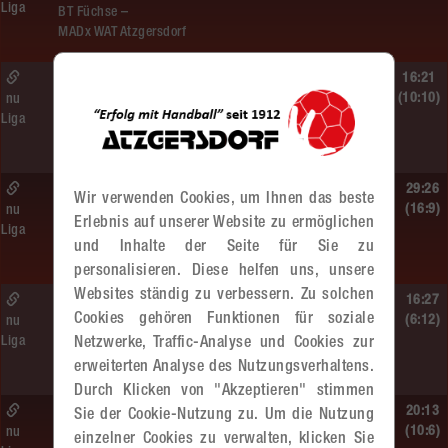
Liga
BT Füchse –
MADx WAT Atzgersdorf
So. 14.06.2026 | 14:30 Uhr |
16:21
ÖMS WU12 Finale
(10:10)
nu
Liga
SG HIT/UHC Absam –
MADx WAT Atzgersdorf
So. 14.06.2026 | 13:20 Uhr |
29:26
Wir verwenden Cookies, um Ihnen das beste
MU13
(16:9)
nu
Erlebnis auf unserer Website zu ermöglichen
Liga
Sportunion DIE FALKEN St. Pölten –
und Inhalte der Seite für Sie zu
MADx WAT Atzgersdorf
personalisieren. Diese helfen uns, unsere
Websites ständig zu verbessern. Zu solchen
So. 14.06.2026 | 11:20 Uhr |
16:27
Cookies gehören Funktionen für soziale
MU13
(6:12)
nu
Liga
Netzwerke, Traffic-Analyse und Cookies zur
MADx WAT Atzgersdorf –
roomz JAGS Devils
erweiterten Analyse des Nutzungsverhaltens.
Durch Klicken von "Akzeptieren" stimmen
So. 14.06.2026 | 10:30 Uhr |
20:13
Sie der Cookie-Nutzung zu. Um die Nutzung
ÖMS WU12 HF
(10:6)
nu
einzelner Cookies zu verwalten, klicken Sie