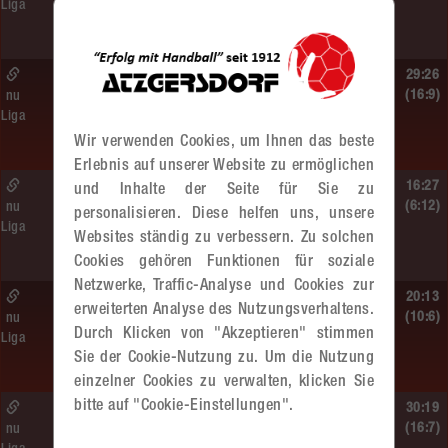
Liga
SG HIT/UHC Absam –
MADx WAT Atzgersdorf
So. 14.06.2026 | 13:20 Uhr |
29:26
MU13
(16:9)
nu
Liga
Sportunion DIE FALKEN St. Pölten –
MADx WAT Atzgersdorf
Wir verwenden Cookies, um Ihnen das beste
Erlebnis auf unserer Website zu ermöglichen
So. 14.06.2026 | 11:20 Uhr |
16:27
und Inhalte der Seite für Sie zu
MU13
(6:12)
nu
personalisieren. Diese helfen uns, unsere
Liga
MADx WAT Atzgersdorf –
Websites ständig zu verbessern. Zu solchen
roomz JAGS Devils
Cookies gehören Funktionen für soziale
Netzwerke, Traffic-Analyse und Cookies zur
So. 14.06.2026 | 10:30 Uhr |
20:13
erweiterten Analyse des Nutzungsverhaltens.
ÖMS WU12 HF
(10:6)
nu
Durch Klicken von "Akzeptieren" stimmen
Liga
SC HIT/UHC Absam –
Sie der Cookie-Nutzung zu. Um die Nutzung
MADx WAT Atzgersdorf
einzelner Cookies zu verwalten, klicken Sie
bitte auf "Cookie-Einstellungen".
Sa. 13.06.2026 | 19:05 Uhr |
30:19
WU12
(16:7)
nu