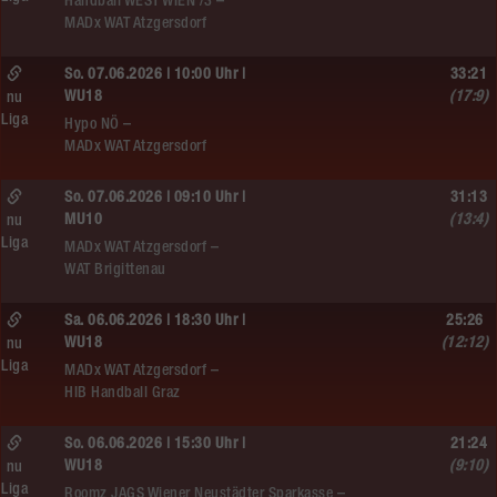
Handball WEST WIEN /3 –
MADx WAT Atzgersdorf
So. 07.06.2026 | 10:00 Uhr |
33:21
WU18
(17:9)
nu
Liga
Hypo NÖ –
MADx WAT Atzgersdorf
So. 07.06.2026 | 09:10 Uhr |
31:13
MU10
(13:4)
nu
Liga
MADx WAT Atzgersdorf –
WAT Brigittenau
Sa. 06.06.2026 | 18:30 Uhr |
25:26
WU18
(12:12)
nu
Liga
MADx WAT Atzgersdorf –
HIB Handball Graz
So. 06.06.2026 | 15:30 Uhr |
21:24
WU18
(9:10)
nu
Liga
Roomz JAGS Wiener Neustädter Sparkasse –