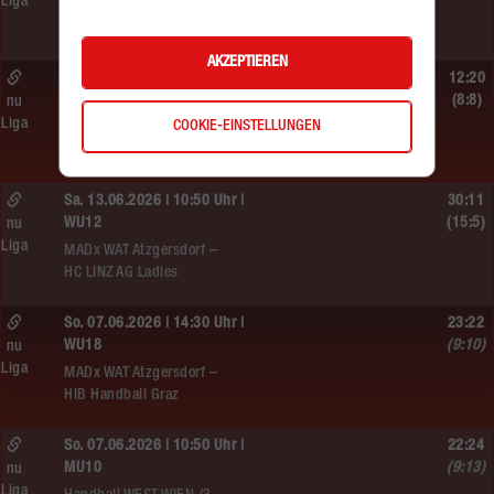
Liga
MADx WAT Atzgersdorf –
HIB Handball Graz
AKZEPTIEREN
Sa. 13.06.2026 | 14:30 Uhr |
12:20
WU12
(8:8)
nu
Liga
COOKIE-EINSTELLUNGEN
Hypo NÖ –
MADx WAT Atzgersdorf
Sa. 13.06.2026 | 10:50 Uhr |
30:11
WU12
(15:5)
nu
Liga
MADx WAT Atzgersdorf –
HC LINZ AG Ladies
So. 07.06.2026 | 14:30 Uhr |
23:22
WU18
(9:10)
nu
Liga
MADx WAT Atzgersdorf –
HIB Handball Graz
So. 07.06.2026 | 10:50 Uhr |
22:24
MU10
(9:13)
nu
Liga