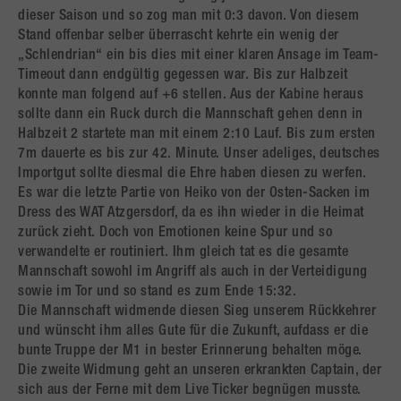
dieser Saison und so zog man mit 0:3 davon. Von diesem
Stand offenbar selber überrascht kehrte ein wenig der
„Schlendrian“ ein bis dies mit einer klaren Ansage im Team-
Timeout dann endgültig gegessen war. Bis zur Halbzeit
konnte man folgend auf +6 stellen. Aus der Kabine heraus
sollte dann ein Ruck durch die Mannschaft gehen denn in
Halbzeit 2 startete man mit einem 2:10 Lauf. Bis zum ersten
7m dauerte es bis zur 42. Minute. Unser adeliges, deutsches
Importgut sollte diesmal die Ehre haben diesen zu werfen.
Es war die letzte Partie von Heiko von der Osten-Sacken im
Dress des WAT Atzgersdorf, da es ihn wieder in die Heimat
zurück zieht. Doch von Emotionen keine Spur und so
verwandelte er routiniert. Ihm gleich tat es die gesamte
Mannschaft sowohl im Angriff als auch in der Verteidigung
sowie im Tor und so stand es zum Ende 15:32.
Die Mannschaft widmende diesen Sieg unserem Rückkehrer
und wünscht ihm alles Gute für die Zukunft, aufdass er die
bunte Truppe der M1 in bester Erinnerung behalten möge.
Die zweite Widmung geht an unseren erkrankten Captain, der
sich aus der Ferne mit dem Live Ticker begnügen musste.