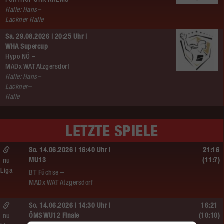
FÖRTHOF UHK KREMS
Halle: Hans–
Lackner Halle
Sa. 29.08.2026 | 20:25 Uhr |
WHA Supercup
Hypo NÖ –
MADx WAT Atzgersdorf
Halle: Hans–
Lackner–
Halle
LETZTE SPIELE
So. 14.06.2026 | 16:40 Uhr |
21:16
MU13
(11:7)
nu
Liga
BT Füchse –
MADx WAT Atzgersdorf
So. 14.06.2026 | 14:30 Uhr |
16:21
ÖMS WU12 Finale
(10:10)
nu