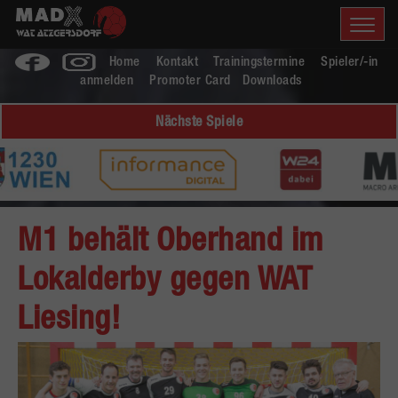
Home
Kontakt
Trainingstermine
Spieler/-in
anmelden
Promoter Card
Downloads
Nächste Spiele
M1 behält Oberhand im
Lokalderby gegen WAT
Liesing!