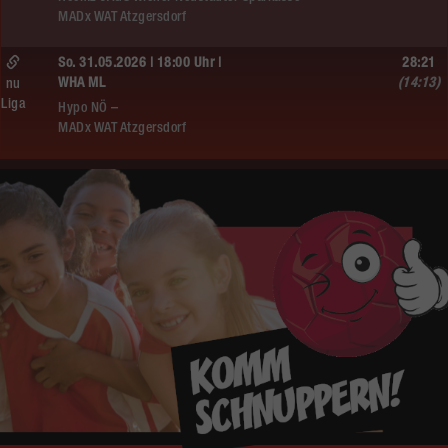
MADx WAT Atzgersdorf
So. 31.05.2026 | 18:00 Uhr |
28:21
WHA ML
(14:13)
nu
Liga
Hypo NÖ –
MADx WAT Atzgersdorf