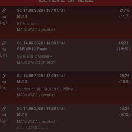
So. 14.06.2026 | 16:40 Uhr |
21:16
MU13
(11:7)
nu
Liga
BT Füchse –
MADx WAT Atzgersdorf
So. 14.06.2026 | 14:30 Uhr |
16:21
ÖMS WU12 Finale
(10:10)
nu
Liga
SG HIT/UHC Absam –
MADx WAT Atzgersdorf
So. 14.06.2026 | 13:20 Uhr |
29:26
MU13
(16:9)
nu
Liga
Sportunion DIE FALKEN St. Pölten –
MADx WAT Atzgersdorf
So. 14.06.2026 | 11:20 Uhr |
16:27
MU13
(6:12)
nu
Liga
MADx WAT Atzgersdorf –
roomz JAGS Devils