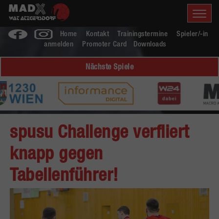
Home
Kontakt
Trainingstermine
Spieler/-in
anmelden
Promoter Card
Downloads
Nächste Spiele
spusu Challenge verfliert
knapp gegen
Tabellenführer!