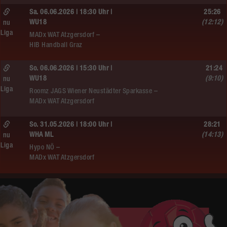
Sa. 06.06.2026 | 18:30 Uhr |
25:26
WU18
(12:12)
nu
Liga
MADx WAT Atzgersdorf –
HIB Handball Graz
So. 06.06.2026 | 15:30 Uhr |
21:24
WU18
(9:10)
nu
Liga
Roomz JAGS Wiener Neustädter Sparkasse –
MADx WAT Atzgersdorf
So. 31.05.2026 | 18:00 Uhr |
28:21
WHA ML
(14:13)
nu
Liga
Hypo NÖ –
MADx WAT Atzgersdorf