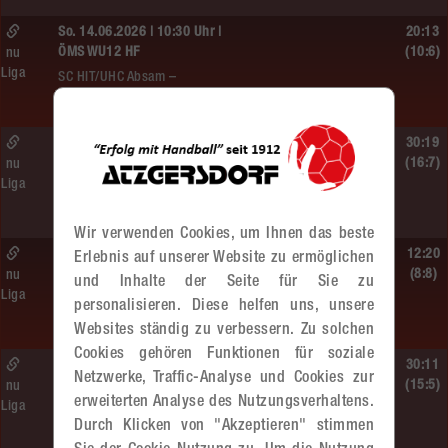
So. 14.06.2026 | 10:30 Uhr |
20:13
ÖMS WU12 HF
(10:6)
nu
Liga
SC HIT/UHC Absam –
MADx WAT Atzgersdorf
Sa. 13.06.2026 | 19:05 Uhr |
30:19
WU12
(16:7)
nu
Liga
MADx WAT Atzgersdorf –
HIB Handball Graz
Wir verwenden Cookies, um Ihnen das beste
Sa. 13.06.2026 | 14:30 Uhr |
12:20
Erlebnis auf unserer Website zu ermöglichen
WU12
(8:8)
nu
und Inhalte der Seite für Sie zu
Liga
Hypo NÖ –
personalisieren. Diese helfen uns, unsere
MADx WAT Atzgersdorf
Websites ständig zu verbessern. Zu solchen
Cookies gehören Funktionen für soziale
Sa. 13.06.2026 | 10:50 Uhr |
30:11
Netzwerke, Traffic-Analyse und Cookies zur
WU12
(15:5)
nu
erweiterten Analyse des Nutzungsverhaltens.
Liga
MADx WAT Atzgersdorf –
Durch Klicken von "Akzeptieren" stimmen
HC LINZ AG Ladies