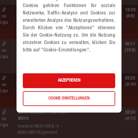
Cookies gehören Funktionen für soziale
Sa. 13.06.2026 | 14:30 Uhr |
12:20
Netzwerke, Traffic-Analyse und Cookies zur
WU12
(8:8)
nu
erweiterten Analyse des Nutzungsverhaltens.
Liga
Hypo NÖ –
Durch Klicken von "Akzeptieren" stimmen
MADx WAT Atzgersdorf
Sie der Cookie-Nutzung zu. Um die Nutzung
einzelner Cookies zu verwalten, klicken Sie
Sa. 13.06.2026 | 10:50 Uhr |
30:11
bitte auf "Cookie-Einstellungen".
WU12
(15:5)
nu
Liga
MADx WAT Atzgersdorf –
HC LINZ AG Ladies
So. 07.06.2026 | 14:30 Uhr |
23:22
AKZEPTIEREN
WU18
(9:10)
nu
Liga
MADx WAT Atzgersdorf –
COOKIE-EINSTELLUNGEN
HIB Handball Graz
So. 07.06.2026 | 10:50 Uhr |
22:24
MU10
(9:13)
nu
Liga
Handball WEST WIEN /3 –
MADx WAT Atzgersdorf