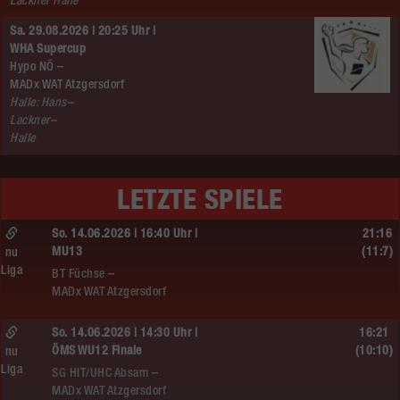
Lackner Halle
Sa. 29.08.2026 | 20:25 Uhr |
WHA Supercup
Hypo NÖ –
MADx WAT Atzgersdorf
Halle: Hans–
Lackner–
Halle
LETZTE SPIELE
So. 14.06.2026 | 16:40 Uhr |
21:16
MU13
(11:7)
nu
Liga
BT Füchse –
MADx WAT Atzgersdorf
So. 14.06.2026 | 14:30 Uhr |
16:21
ÖMS WU12 Finale
(10:10)
nu
Liga
SG HIT/UHC Absam –
MADx WAT Atzgersdorf