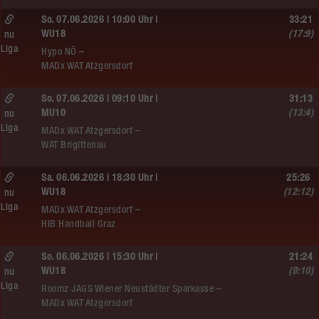
So. 07.06.2026 | 10:00 Uhr |
33:21
WU18
(17:9)
nu
Liga
Hypo NÖ –
MADx WAT Atzgersdorf
So. 07.06.2026 | 09:10 Uhr |
31:13
MU10
(13:4)
nu
Liga
MADx WAT Atzgersdorf –
WAT Brigittenau
Sa. 06.06.2026 | 18:30 Uhr |
25:26
WU18
(12:12)
nu
Liga
MADx WAT Atzgersdorf –
HIB Handball Graz
So. 06.06.2026 | 15:30 Uhr |
21:24
WU18
(9:10)
nu
Liga
Roomz JAGS Wiener Neustädter Sparkasse –
MADx WAT Atzgersdorf