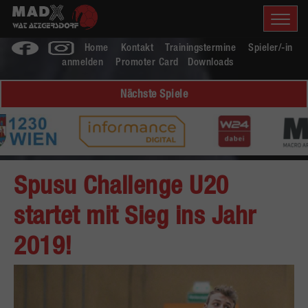
Home
Kontakt
Trainingstermine
Spieler/-in
anmelden
Promoter Card
Downloads
Nächste Spiele
Spusu Challenge U20
startet mit Sieg ins Jahr
2019!