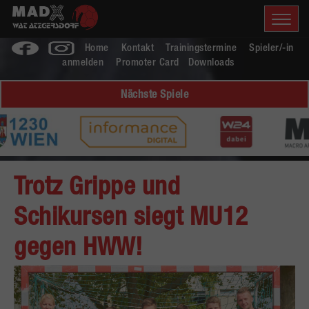
Home
Kontakt
Trainingstermine
Spieler/-in
anmelden
Promoter Card
Downloads
Nächste Spiele
Trotz Grippe und
Schikursen siegt MU12
gegen HWW!