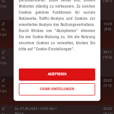
personalisieren. Diese helfen uns, unsere
WU12
(16:7)
nu
Liga
Websites ständig zu verbessern. Zu solchen
MADx WAT Atzgersdorf –
HIB Handball Graz
Cookies gehören Funktionen für soziale
Netzwerke, Traffic-Analyse und Cookies zur
Sa. 13.06.2026 | 14:30 Uhr |
12:20
erweiterten Analyse des Nutzungsverhaltens.
WU12
(8:8)
nu
Durch Klicken von "Akzeptieren" stimmen
Liga
Hypo NÖ –
Sie der Cookie-Nutzung zu. Um die Nutzung
MADx WAT Atzgersdorf
einzelner Cookies zu verwalten, klicken Sie
bitte auf "Cookie-Einstellungen".
Sa. 13.06.2026 | 10:50 Uhr |
30:11
WU12
(15:5)
nu
Liga
MADx WAT Atzgersdorf –
HC LINZ AG Ladies
AKZEPTIEREN
So. 07.06.2026 | 14:30 Uhr |
23:22
WU18
(9:10)
nu
COOKIE-EINSTELLUNGEN
Liga
MADx WAT Atzgersdorf –
HIB Handball Graz
So. 07.06.2026 | 10:50 Uhr |
22:24