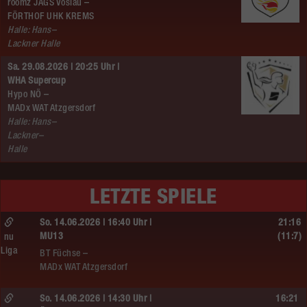
roomz JAGS Vöslau –
FÖRTHOF UHK KREMS
Halle: Hans–
Lackner Halle
Sa. 29.08.2026 | 20:25 Uhr |
WHA Supercup
Hypo NÖ –
MADx WAT Atzgersdorf
Halle: Hans–
Lackner–
Halle
LETZTE SPIELE
So. 14.06.2026 | 16:40 Uhr |
21:16
MU13
(11:7)
nu
Liga
BT Füchse –
MADx WAT Atzgersdorf
So. 14.06.2026 | 14:30 Uhr |
16:21