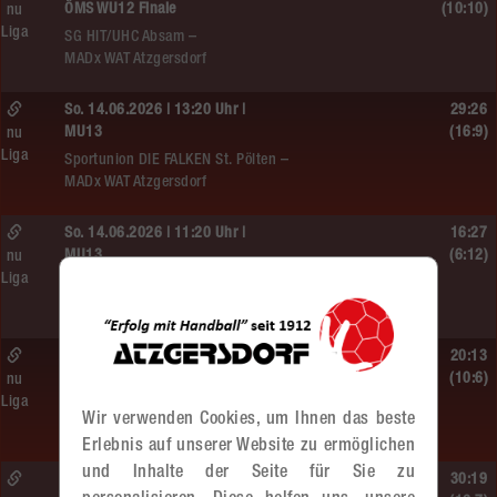
ÖMS WU12 Finale
(10:10)
nu
Liga
SG HIT/UHC Absam –
MADx WAT Atzgersdorf
So. 14.06.2026 | 13:20 Uhr |
29:26
MU13
(16:9)
nu
Liga
Sportunion DIE FALKEN St. Pölten –
MADx WAT Atzgersdorf
So. 14.06.2026 | 11:20 Uhr |
16:27
MU13
(6:12)
nu
Liga
MADx WAT Atzgersdorf –
roomz JAGS Devils
So. 14.06.2026 | 10:30 Uhr |
20:13
ÖMS WU12 HF
(10:6)
nu
Liga
SC HIT/UHC Absam –
Wir verwenden Cookies, um Ihnen das beste
MADx WAT Atzgersdorf
Erlebnis auf unserer Website zu ermöglichen
und Inhalte der Seite für Sie zu
Sa. 13.06.2026 | 19:05 Uhr |
30:19