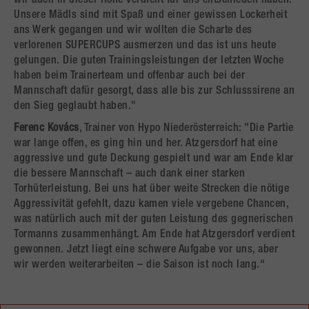
wir auch in dieser Höhe verdient für uns entschieden haben.
Unsere Mädls sind mit Spaß und einer gewissen Lockerheit
ans Werk gegangen und wir wollten die Scharte des
verlorenen SUPERCUPS ausmerzen und das ist uns heute
gelungen. Die guten Trainingsleistungen der letzten Woche
haben beim Trainerteam und offenbar auch bei der
Mannschaft dafür gesorgt, dass alle bis zur Schlusssirene an
den Sieg geglaubt haben."
Ferenc Kovács
, Trainer von Hypo Niederösterreich: "Die Partie
war lange offen, es ging hin und her. Atzgersdorf hat eine
aggressive und gute Deckung gespielt und war am Ende klar
die bessere Mannschaft – auch dank einer starken
Torhüterleistung. Bei uns hat über weite Strecken die nötige
Aggressivität gefehlt, dazu kamen viele vergebene Chancen,
was natürlich auch mit der guten Leistung des gegnerischen
Tormanns zusammenhängt. Am Ende hat Atzgersdorf verdient
gewonnen. Jetzt liegt eine schwere Aufgabe vor uns, aber
wir werden weiterarbeiten – die Saison ist noch lang.“