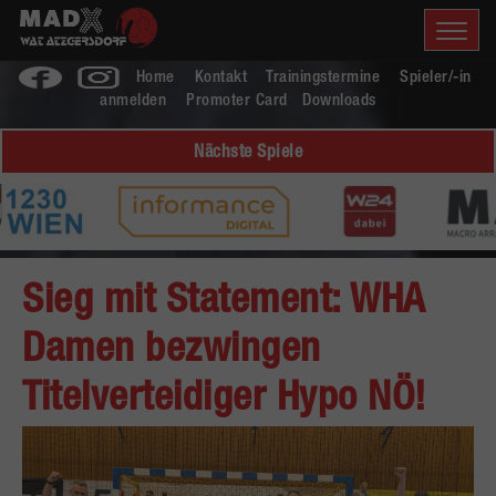
Home
Kontakt
Trainingstermine
Spieler/-in
anmelden
Promoter Card
Downloads
Nächste Spiele
Sieg mit Statement: WHA
Damen bezwingen
Titelverteidiger Hypo NÖ!