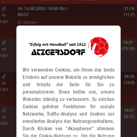
So. 14.06.2026 | 16:40 Uhr |
21:16
MU13
(11:7)
nu
Liga
BT Füchse –
MADx WAT Atzgersdorf
So. 14.06.2026 | 14:30 Uhr |
16:21
ÖMS WU12 Finale
(10:10)
nu
Liga
SG HIT/UHC Absam –
MADx WAT Atzgersdorf
Wir verwenden Cookies, um Ihnen das beste
So. 14.06.2026 | 13:20 Uhr |
29:26
Erlebnis auf unserer Website zu ermöglichen
MU13
(16:9)
nu
und Inhalte der Seite für Sie zu
Liga
Sportunion DIE FALKEN St. Pölten –
personalisieren. Diese helfen uns, unsere
MADx WAT Atzgersdorf
Websites ständig zu verbessern. Zu solchen
Cookies gehören Funktionen für soziale
So. 14.06.2026 | 11:20 Uhr |
16:27
Netzwerke, Traffic-Analyse und Cookies zur
MU13
(6:12)
nu
erweiterten Analyse des Nutzungsverhaltens.
Liga
MADx WAT Atzgersdorf –
Durch Klicken von "Akzeptieren" stimmen
roomz JAGS Devils
Sie der Cookie-Nutzung zu. Um die Nutzung