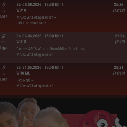
Sa. 06.06.2026 | 18:30 Uhr |
25:26
WU18
(12:12)
nu
Liga
MADx WAT Atzgersdorf –
HIB Handball Graz
So. 06.06.2026 | 15:30 Uhr |
21:24
WU18
(9:10)
nu
Liga
Roomz JAGS Wiener Neustädter Sparkasse –
MADx WAT Atzgersdorf
So. 31.05.2026 | 18:00 Uhr |
28:21
WHA ML
(14:13)
nu
Liga
Hypo NÖ –
MADx WAT Atzgersdorf