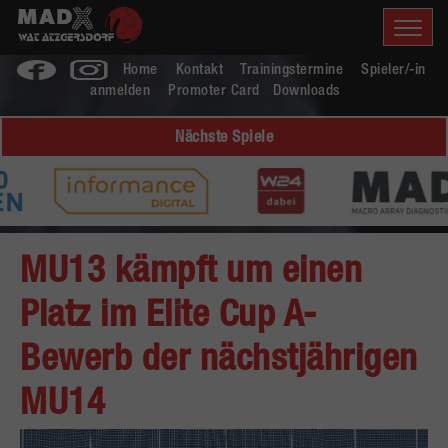
Home
Kontakt
Trainingstermine
Spieler/-in
anmelden
Promoter Card
Downloads
Nächste Spiele
MU13 kämpft um einen
Platz im Elite Cup A-
Bewerb der nächstjährigen
MU14