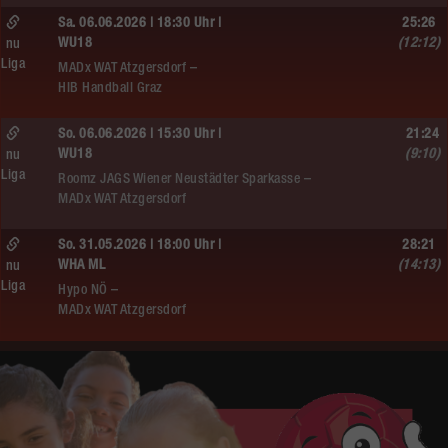
Sa. 06.06.2026 | 18:30 Uhr |
25:26
WU18
(12:12)
nu
Liga
MADx WAT Atzgersdorf –
HIB Handball Graz
So. 06.06.2026 | 15:30 Uhr |
21:24
WU18
(9:10)
nu
Liga
Roomz JAGS Wiener Neustädter Sparkasse –
MADx WAT Atzgersdorf
So. 31.05.2026 | 18:00 Uhr |
28:21
WHA ML
(14:13)
nu
Liga
Hypo NÖ –
MADx WAT Atzgersdorf