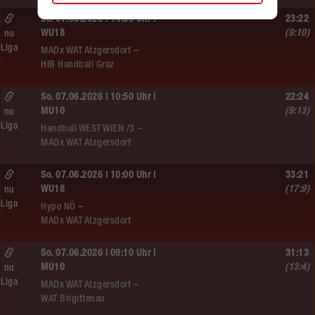
So. 07.06.2026 | 14:30 Uhr |
23:22
WU18
(9:10)
nu
Liga
MADx WAT Atzgersdorf –
HIB Handball Graz
So. 07.06.2026 | 10:50 Uhr |
22:24
MU10
(9:13)
nu
Liga
Handball WEST WIEN /3 –
MADx WAT Atzgersdorf
So. 07.06.2026 | 10:00 Uhr |
33:21
WU18
(17:9)
nu
Liga
Hypo NÖ –
MADx WAT Atzgersdorf
So. 07.06.2026 | 09:10 Uhr |
31:13
MU10
(13:4)
nu
Liga
MADx WAT Atzgersdorf –
WAT Brigittenau