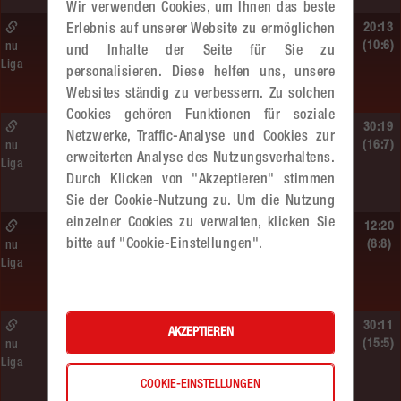
Wir verwenden Cookies, um Ihnen das beste
So. 14.06.2026 | 10:30 Uhr |
20:13
Erlebnis auf unserer Website zu ermöglichen
ÖMS WU12 HF
(10:6)
nu
und Inhalte der Seite für Sie zu
Liga
SC HIT/UHC Absam –
personalisieren. Diese helfen uns, unsere
MADx WAT Atzgersdorf
Websites ständig zu verbessern. Zu solchen
Cookies gehören Funktionen für soziale
Sa. 13.06.2026 | 19:05 Uhr |
30:19
Netzwerke, Traffic-Analyse und Cookies zur
WU12
(16:7)
nu
erweiterten Analyse des Nutzungsverhaltens.
Liga
MADx WAT Atzgersdorf –
Durch Klicken von "Akzeptieren" stimmen
HIB Handball Graz
Sie der Cookie-Nutzung zu. Um die Nutzung
einzelner Cookies zu verwalten, klicken Sie
Sa. 13.06.2026 | 14:30 Uhr |
12:20
bitte auf "Cookie-Einstellungen".
WU12
(8:8)
nu
Liga
Hypo NÖ –
MADx WAT Atzgersdorf
Sa. 13.06.2026 | 10:50 Uhr |
30:11
AKZEPTIEREN
WU12
(15:5)
nu
Liga
MADx WAT Atzgersdorf –
COOKIE-EINSTELLUNGEN
HC LINZ AG Ladies