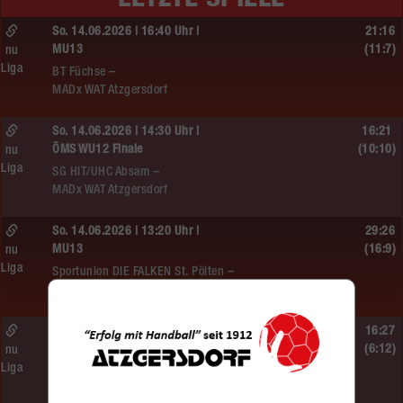
So. 14.06.2026 | 16:40 Uhr |
21:16
MU13
(11:7)
nu
Liga
BT Füchse –
MADx WAT Atzgersdorf
So. 14.06.2026 | 14:30 Uhr |
16:21
ÖMS WU12 Finale
(10:10)
nu
Liga
SG HIT/UHC Absam –
MADx WAT Atzgersdorf
So. 14.06.2026 | 13:20 Uhr |
29:26
MU13
(16:9)
nu
Liga
Sportunion DIE FALKEN St. Pölten –
MADx WAT Atzgersdorf
So. 14.06.2026 | 11:20 Uhr |
16:27
MU13
(6:12)
nu
Liga
MADx WAT Atzgersdorf –
roomz JAGS Devils