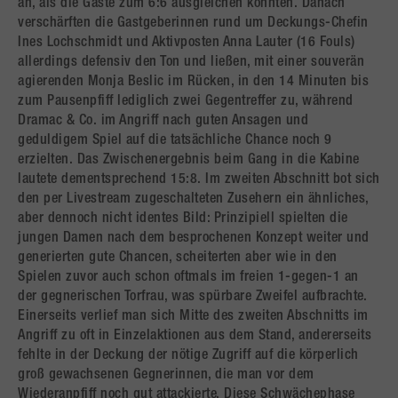
an, als die Gäste zum 6:6 ausgleichen konnten. Danach
verschärften die Gastgeberinnen rund um Deckungs-Chefin
Ines Lochschmidt und Aktivposten Anna Lauter (16 Fouls)
allerdings defensiv den Ton und ließen, mit einer souverän
agierenden Monja Beslic im Rücken, in den 14 Minuten bis
zum Pausenpfiff lediglich zwei Gegentreffer zu, während
Dramac & Co. im Angriff nach guten Ansagen und
geduldigem Spiel auf die tatsächliche Chance noch 9
erzielten. Das Zwischenergebnis beim Gang in die Kabine
lautete dementsprechend 15:8. Im zweiten Abschnitt bot sich
den per Livestream zugeschalteten Zusehern ein ähnliches,
aber dennoch nicht identes Bild: Prinzipiell spielten die
jungen Damen nach dem besprochenen Konzept weiter und
generierten gute Chancen, scheiterten aber wie in den
Spielen zuvor auch schon oftmals im freien 1-gegen-1 an
der gegnerischen Torfrau, was spürbare Zweifel aufbrachte.
Einerseits verlief man sich Mitte des zweiten Abschnitts im
Angriff zu oft in Einzelaktionen aus dem Stand, andererseits
fehlte in der Deckung der nötige Zugriff auf die körperlich
groß gewachsenen Gegnerinnen, die man vor dem
Wiederanpfiff noch gut attackierte. Diese Schwächephase