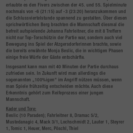
erlaubte es den Fivers zwischen der 45. und 55. Spielminute
nochmals von -6 (21:15) auf -3 (23:20) heranzukommen und
die Schlussviertelstunde spannend zu gestalten. Über diesen
sprichwörtlichen Berg brachten die Mannschaft diesmal die
befreit aufspielende Johanna Fahrleitner, die mit 8 Treffern
nicht nur Top-Torschützin der Partie war, sondern auch viel
Bewegung ins Spiel der Atzgersdorferinnen brachte, sowie
die bereits erwähnte Monja Beslic, die in wichtigen Phasen
einige freie Würfe der Gäste entschärfte.
Insgesamt kann man mit 40 Minuten der Partie durchaus
zufrieden sein. In Zukunft wird man allerdings die
sogenannten „100%igen“ im Angriff nützen müssen, wenn
man Spiele frühzeitig entscheiden möchte. Auch diese
Erkenntnis gehört zum Reifeprozess einer jungen
Mannschaft.
Kader und Tore:
Beslic (10 Paraden); Fahrleitner 8, Dramac 5/2,
Mustedanagic 4, Mack 3/1, Lochschmidt 2, Lauter 1, Steyrer
1, Tomic 1, Heuer, Merc, Pöschl, Thiel