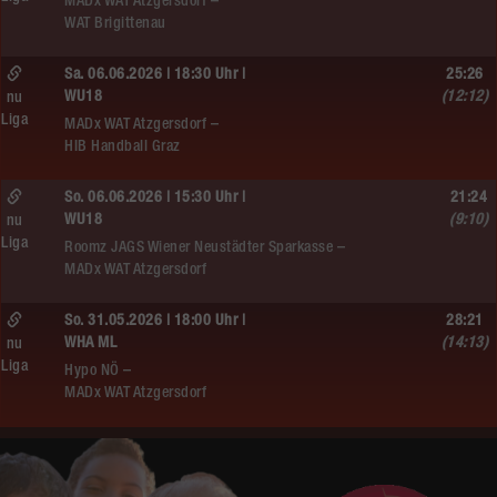
MADx WAT Atzgersdorf –
WAT Brigittenau
Sa. 06.06.2026 | 18:30 Uhr |
25:26
WU18
(12:12)
nu
Liga
MADx WAT Atzgersdorf –
HIB Handball Graz
So. 06.06.2026 | 15:30 Uhr |
21:24
WU18
(9:10)
nu
Liga
Roomz JAGS Wiener Neustädter Sparkasse –
MADx WAT Atzgersdorf
So. 31.05.2026 | 18:00 Uhr |
28:21
WHA ML
(14:13)
nu
Liga
Hypo NÖ –
MADx WAT Atzgersdorf