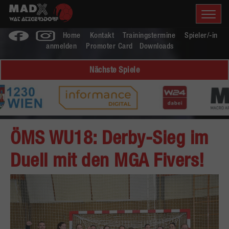
Home
Kontakt
Trainingstermine
Spieler/-in
anmelden
Promoter Card
Downloads
Nächste Spiele
ÖMS WU18: Derby-Sieg im
Duell mit den MGA Fivers!