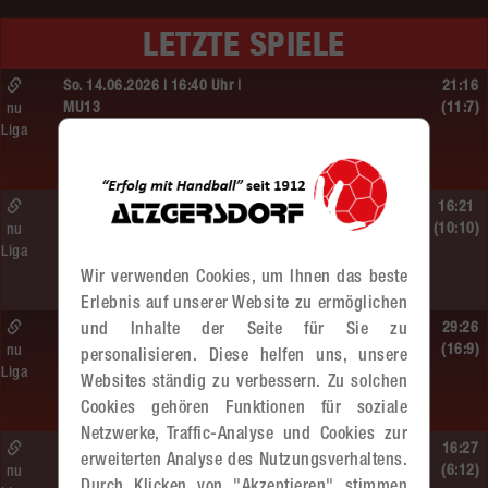
LETZTE SPIELE
So. 14.06.2026 | 16:40 Uhr |
21:16
MU13
(11:7)
nu
Liga
BT Füchse –
MADx WAT Atzgersdorf
So. 14.06.2026 | 14:30 Uhr |
16:21
ÖMS WU12 Finale
(10:10)
nu
Liga
SG HIT/UHC Absam –
Wir verwenden Cookies, um Ihnen das beste
MADx WAT Atzgersdorf
Erlebnis auf unserer Website zu ermöglichen
So. 14.06.2026 | 13:20 Uhr |
29:26
und Inhalte der Seite für Sie zu
MU13
(16:9)
nu
personalisieren. Diese helfen uns, unsere
Liga
Sportunion DIE FALKEN St. Pölten –
Websites ständig zu verbessern. Zu solchen
MADx WAT Atzgersdorf
Cookies gehören Funktionen für soziale
Netzwerke, Traffic-Analyse und Cookies zur
So. 14.06.2026 | 11:20 Uhr |
16:27
erweiterten Analyse des Nutzungsverhaltens.
MU13
(6:12)
nu