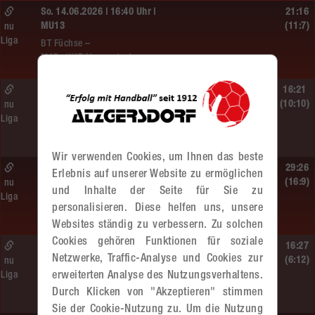
So. 14.06.2026 | 16:40 Uhr |
21:16
MU13
(11:7)
nu
Liga
BT Füchse –
MADx WAT Atzgersdorf
So. 14.06.2026 | 14:30 Uhr |
16:21
ÖMS WU12 Finale
(10:10)
nu
Liga
SG HIT/UHC Absam –
MADx WAT Atzgersdorf
Wir verwenden Cookies, um Ihnen das beste
So. 14.06.2026 | 13:20 Uhr |
29:26
Erlebnis auf unserer Website zu ermöglichen
MU13
(16:9)
nu
und Inhalte der Seite für Sie zu
Liga
Sportunion DIE FALKEN St. Pölten –
personalisieren. Diese helfen uns, unsere
MADx WAT Atzgersdorf
Websites ständig zu verbessern. Zu solchen
Cookies gehören Funktionen für soziale
So. 14.06.2026 | 11:20 Uhr |
16:27
Netzwerke, Traffic-Analyse und Cookies zur
MU13
(6:12)
nu
erweiterten Analyse des Nutzungsverhaltens.
Liga
MADx WAT Atzgersdorf –
Durch Klicken von "Akzeptieren" stimmen
roomz JAGS Devils
Sie der Cookie-Nutzung zu. Um die Nutzung