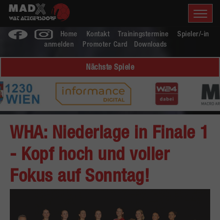
Home
Kontakt
Trainingstermine
Spieler/-in
anmelden
Promoter Card
Downloads
Nächste Spiele
WHA: Niederlage in Finale 1
- Kopf hoch und voller
Fokus auf Sonntag!