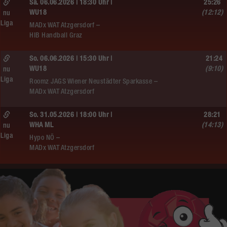
Sa. 06.06.2026 | 18:30 Uhr |
25:26
WU18
(12:12)
nu
Liga
MADx WAT Atzgersdorf –
HIB Handball Graz
So. 06.06.2026 | 15:30 Uhr |
21:24
WU18
(9:10)
nu
Liga
Roomz JAGS Wiener Neustädter Sparkasse –
MADx WAT Atzgersdorf
So. 31.05.2026 | 18:00 Uhr |
28:21
WHA ML
(14:13)
nu
Liga
Hypo NÖ –
MADx WAT Atzgersdorf