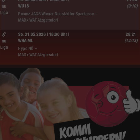
So. 06.06.2026 | 15:30 Uhr |
21:24
WU18
(9:10)
nu
Liga
Roomz JAGS Wiener Neustädter Sparkasse –
MADx WAT Atzgersdorf
So. 31.05.2026 | 18:00 Uhr |
28:21
WHA ML
(14:13)
nu
Liga
Hypo NÖ –
MADx WAT Atzgersdorf