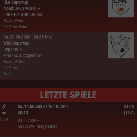
HLA Supercup
roomz JAGS Vöslau –
FÖRTHOF UHK KREMS
Halle: Hans–
Lackner Halle
Sa. 29.08.2026 | 20:25 Uhr |
WHA Supercup
Hypo NÖ –
MADx WAT Atzgersdorf
Halle: Hans–
Lackner–
Halle
LETZTE SPIELE
So. 14.06.2026 | 16:40 Uhr |
21:16
MU13
(11:7)
nu
Liga
BT Füchse –
MADx WAT Atzgersdorf