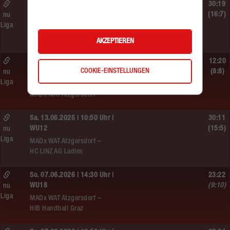
Sa. 13.06.2026 | 19:05 Uhr |
30:19
WU12
(16:7)
nu
Liga
MADx WAT Atzgersdorf –
HIB Handball Graz
AKZEPTIEREN
Sa. 13.06.2026 | 14:30 Uhr |
12:20
COOKIE-EINSTELLUNGEN
WU12
(8:8)
nu
Liga
Hypo NÖ –
MADx WAT Atzgersdorf
Sa. 13.06.2026 | 10:50 Uhr |
30:11
WU12
(15:5)
nu
Liga
MADx WAT Atzgersdorf –
HC LINZ AG Ladies
So. 07.06.2026 | 14:30 Uhr |
23:22
WU18
(9:10)
nu
Liga
MADx WAT Atzgersdorf –
HIB Handball Graz