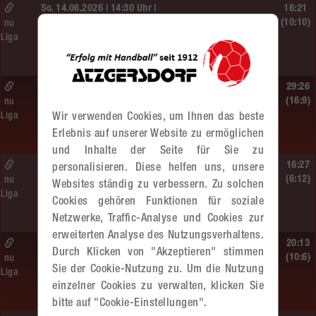
So. 14.06.2026 | 14:30 Uhr |
16:21
ÖMS WU12 Finale
(10:10)
nu
Liga
SG HIT/UHC Absam –
MADx WAT Atzgersdorf
So. 14.06.2026 | 13:20 Uhr |
29:26
MU13
(16:9)
nu
Liga
Wir verwenden Cookies, um Ihnen das beste
Sportunion DIE FALKEN St. Pölten –
MADx WAT Atzgersdorf
Erlebnis auf unserer Website zu ermöglichen
und Inhalte der Seite für Sie zu
So. 14.06.2026 | 11:20 Uhr |
16:27
personalisieren. Diese helfen uns, unsere
MU13
(6:12)
nu
Websites ständig zu verbessern. Zu solchen
Liga
MADx WAT Atzgersdorf –
Cookies gehören Funktionen für soziale
roomz JAGS Devils
Netzwerke, Traffic-Analyse und Cookies zur
erweiterten Analyse des Nutzungsverhaltens.
So. 14.06.2026 | 10:30 Uhr |
20:13
Durch Klicken von "Akzeptieren" stimmen
ÖMS WU12 HF
(10:6)
nu
Sie der Cookie-Nutzung zu. Um die Nutzung
Liga
SC HIT/UHC Absam –
einzelner Cookies zu verwalten, klicken Sie
MADx WAT Atzgersdorf
bitte auf "Cookie-Einstellungen".