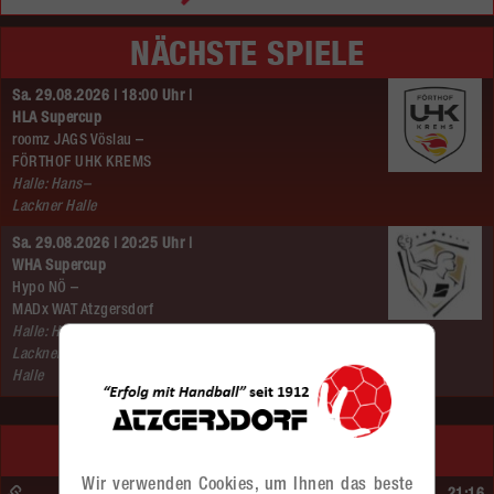
NÄCHSTE SPIELE
Sa. 29.08.2026 | 18:00 Uhr |
HLA Supercup
roomz JAGS Vöslau –
FÖRTHOF UHK KREMS
Halle: Hans–
Lackner Halle
Sa. 29.08.2026 | 20:25 Uhr |
WHA Supercup
Hypo NÖ –
MADx WAT Atzgersdorf
Halle: Hans–
Lackner–
Halle
LETZTE SPIELE
Wir verwenden Cookies, um Ihnen das beste