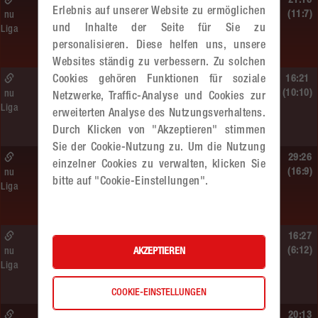
So. 14.06.2026 | 16:40 Uhr |
21:16
Erlebnis auf unserer Website zu ermöglichen
MU13
(11:7)
nu
und Inhalte der Seite für Sie zu
Liga
BT Füchse –
personalisieren. Diese helfen uns, unsere
MADx WAT Atzgersdorf
Websites ständig zu verbessern. Zu solchen
Cookies gehören Funktionen für soziale
So. 14.06.2026 | 14:30 Uhr |
16:21
ÖMS WU12 Finale
(10:10)
nu
Netzwerke, Traffic-Analyse und Cookies zur
Liga
SG HIT/UHC Absam –
erweiterten Analyse des Nutzungsverhaltens.
MADx WAT Atzgersdorf
Durch Klicken von "Akzeptieren" stimmen
Sie der Cookie-Nutzung zu. Um die Nutzung
So. 14.06.2026 | 13:20 Uhr |
29:26
einzelner Cookies zu verwalten, klicken Sie
MU13
(16:9)
nu
bitte auf "Cookie-Einstellungen".
Liga
Sportunion DIE FALKEN St. Pölten –
MADx WAT Atzgersdorf
So. 14.06.2026 | 11:20 Uhr |
16:27
MU13
(6:12)
AKZEPTIEREN
nu
Liga
MADx WAT Atzgersdorf –
roomz JAGS Devils
COOKIE-EINSTELLUNGEN
So. 14.06.2026 | 10:30 Uhr |
20:13