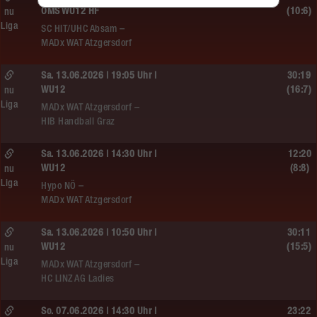
ÖMS WU12 HF
(10:6)
nu
Liga
SC HIT/UHC Absam –
MADx WAT Atzgersdorf
Sa. 13.06.2026 | 19:05 Uhr |
30:19
WU12
(16:7)
nu
Liga
MADx WAT Atzgersdorf –
HIB Handball Graz
Sa. 13.06.2026 | 14:30 Uhr |
12:20
WU12
(8:8)
nu
Liga
Hypo NÖ –
MADx WAT Atzgersdorf
Sa. 13.06.2026 | 10:50 Uhr |
30:11
WU12
(15:5)
nu
Liga
MADx WAT Atzgersdorf –
HC LINZ AG Ladies
So. 07.06.2026 | 14:30 Uhr |
23:22