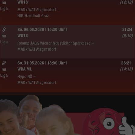
WU18
(12:12)
nu
Liga
MADx WAT Atzgersdorf –
HIB Handball Graz
So. 06.06.2026 | 15:30 Uhr |
21:24
WU18
(9:10)
nu
Liga
Roomz JAGS Wiener Neustädter Sparkasse –
MADx WAT Atzgersdorf
So. 31.05.2026 | 18:00 Uhr |
28:21
WHA ML
(14:13)
nu
Liga
Hypo NÖ –
MADx WAT Atzgersdorf