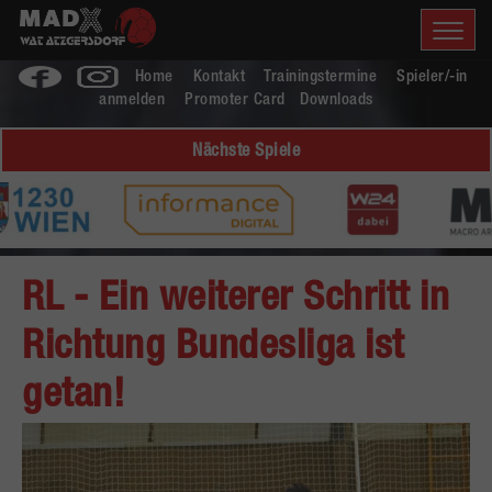
Home
Kontakt
Trainingstermine
Spieler/-in
anmelden
Promoter Card
Downloads
Nächste Spiele
RL - Ein weiterer Schritt in
Richtung Bundesliga ist
getan!