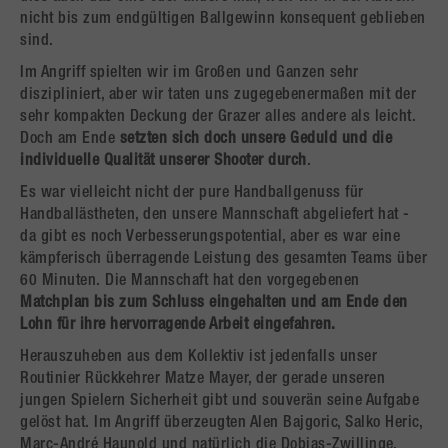
nicht bis zum endgültigen Ballgewinn konsequent geblieben
sind.
Im Angriff spielten wir im Großen und Ganzen sehr
diszipliniert, aber wir taten uns zugegebenermaßen mit der
sehr kompakten Deckung der Grazer alles andere als leicht.
Doch am Ende
setzten sich doch unsere Geduld und die
individuelle Qualität unserer Shooter durch
.
Es war vielleicht nicht der pure Handballgenuss für
Handballästheten, den unsere Mannschaft abgeliefert hat -
da gibt es noch Verbesserungspotential, aber es war eine
kämpferisch überragende Leistung des gesamten Teams über
60 Minuten. Die Mannschaft hat den vorgegebenen
Matchplan bis zum Schluss eingehalten und am Ende den
Lohn für ihre hervorragende Arbeit eingefahren.
Herauszuheben aus dem Kollektiv ist jedenfalls unser
Routinier Rückkehrer Matze Mayer, der gerade unseren
jungen Spielern Sicherheit gibt und souverän seine Aufgabe
gelöst hat. Im Angriff überzeugten Alen Bajgoric, Salko Heric,
Marc-André Haunold und natürlich die Dobias-Zwillinge.