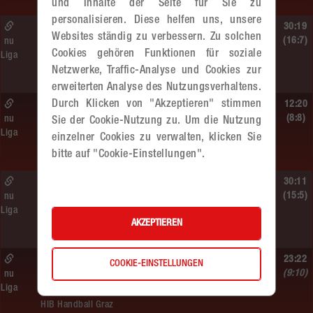
und Inhalte der Seite für Sie zu
personalisieren. Diese helfen uns, unsere
Sa. 13.06.2026 | 19:05 Uhr |
30:19
Websites ständig zu verbessern. Zu solchen
WU12
(16:7)
nu
Cookies gehören Funktionen für soziale
Liga
MADx WAT Atzgersdorf –
Netzwerke, Traffic-Analyse und Cookies zur
HIB Handball Graz
erweiterten Analyse des Nutzungsverhaltens.
Durch Klicken von "Akzeptieren" stimmen
Sa. 13.06.2026 | 14:30 Uhr |
12:20
WU12
(8:8)
nu
Sie der Cookie-Nutzung zu. Um die Nutzung
Liga
Hypo NÖ –
einzelner Cookies zu verwalten, klicken Sie
MADx WAT Atzgersdorf
bitte auf "Cookie-Einstellungen".
Sa. 13.06.2026 | 10:50 Uhr |
30:11
WU12
(15:5)
nu
Liga
MADx WAT Atzgersdorf –
AKZEPTIEREN
HC LINZ AG Ladies
So. 07.06.2026 | 14:30 Uhr |
23:22
COOKIE-EINSTELLUNGEN
WU18
(9:10)
nu
Liga
MADx WAT Atzgersdorf –
HIB Handball Graz