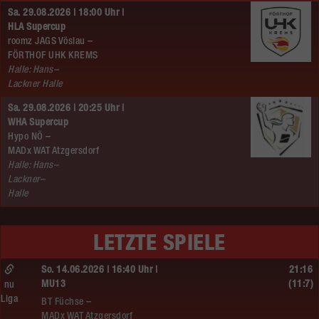
Sa. 29.08.2026 | 18:00 Uhr |
HLA Supercup
roomz JAGS Vöslau –
FÖRTHOF UHK KREMS
Halle: Hans–
Lackner Halle
Sa. 29.08.2026 | 20:25 Uhr |
WHA Supercup
Hypo NÖ –
MADx WAT Atzgersdorf
Halle: Hans–
Lackner–
Halle
LETZTE SPIELE
So. 14.06.2026 | 16:40 Uhr |
21:16
MU13
(11:7)
nu
Liga
BT Füchse –
MADx WAT Atzgersdorf