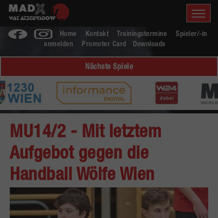
Home
Kontakt
Trainingstermine
Spieler/-in
anmelden
Promoter Card
Downloads
Nächste Spiele
MU14/2 - Mit letztem
Aufgebot gegen die
Handball Wölfe Wien