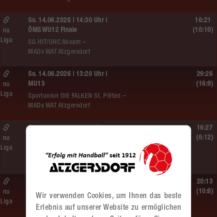
So. 14.06.2026 | 14:30 Uhr |
16:21
ÖMS WU12 Finale
(10:10)
nu
Liga
SG HIT/UHC Absam –
MADx WAT Atzgersdorf
So. 14.06.2026 | 13:20 Uhr |
29:26
MU13
(16:9)
nu
Liga
Sportunion DIE FALKEN St. Pölten –
MADx WAT Atzgersdorf
So. 14.06.2026 | 11:20 Uhr |
16:27
MU13
(6:12)
nu
Liga
MADx WAT Atzgersdorf –
roomz JAGS Devils
So. 14.06.2026 | 10:30 Uhr |
20:13
ÖMS WU12 HF
(10:6)
nu
Wir verwenden Cookies, um Ihnen das beste
Liga
SC HIT/UHC Absam –
Erlebnis auf unserer Website zu ermöglichen
MADx WAT Atzgersdorf