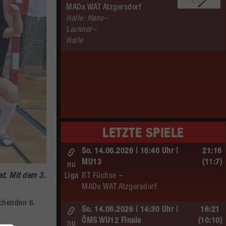
MADx WAT Atzgersdorf
Halle: Hans–
Lackner–
Halle
LETZTE SPIELE
So. 14.06.2026 | 16:40 Uhr |
21:16
MU13
(11:7)
nu
Liga
BT Füchse –
at. Mit dem 3.
MADx WAT Atzgersdorf
chenden 6.
So. 14.06.2026 | 14:30 Uhr |
16:21
ÖMS WU12 Finale
(10:10)
nu