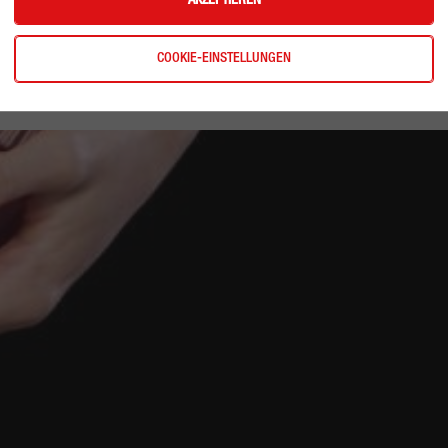
AKZEPTIEREN
Toren Torschützenkönigin dieses Turniers und der SSV Dornbirn S
COOKIE-EINSTELLUNGEN
hr!