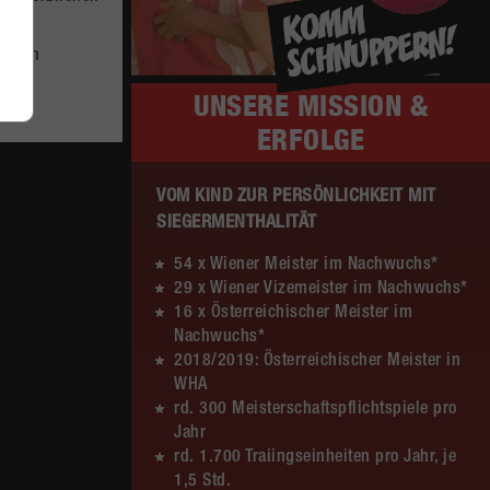
WU12
(16:7)
nu
Liga
MADx WAT Atzgersdorf –
choren
HIB Handball Graz
UNSERE
MISSION &
Sa. 13.06.2026 | 14:30 Uhr |
12:20
ERFOLGE
WU12
(8:8)
nu
Liga
Hypo NÖ –
MADx WAT Atzgersdorf
VOM KIND ZUR PERSÖNLICHKEIT MIT
SIEGERMENTHALITÄT
Sa. 13.06.2026 | 10:50 Uhr |
30:11
WU12
(15:5)
54 x Wiener Meister im Nachwuchs*
nu
29 x Wiener Vizemeister im Nachwuchs*
Liga
MADx WAT Atzgersdorf –
16 x Österreichischer Meister im
HC LINZ AG Ladies
Nachwuchs*
2018/2019: Österreichischer Meister in
So. 07.06.2026 | 14:30 Uhr |
23:22
WHA
WU18
(9:10)
nu
rd. 300 Meisterschaftspflichtspiele pro
Liga
MADx WAT Atzgersdorf –
Jahr
HIB Handball Graz
rd. 1.700 Traiingseinheiten pro Jahr, je
1,5 Std.