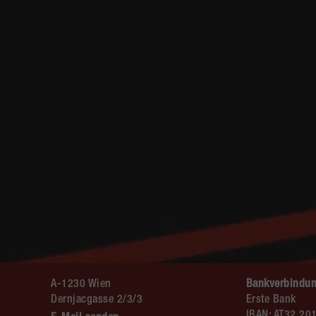
A-1230 Wien
Bankverbindun
Dernjacgasse 2/3/3
Erste Bank
IBAN: AT32 20