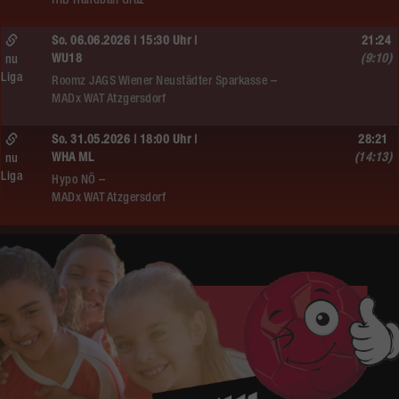
HIB Handball Graz
So. 06.06.2026 | 15:30 Uhr |
21:24
WU18
(9:10)
nu
Liga
Roomz JAGS Wiener Neustädter Sparkasse –
MADx WAT Atzgersdorf
So. 31.05.2026 | 18:00 Uhr |
28:21
WHA ML
(14:13)
nu
Liga
Hypo NÖ –
MADx WAT Atzgersdorf