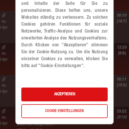
MADx WAT Atzgersdorf
und Inhalte der Seite für Sie zu
personalisieren. Diese helfen uns, unsere
Sa. 13.06.2026 | 19:05 Uhr |
30:19
Websites ständig zu verbessern. Zu solchen
WU12
(16:7)
nu
Cookies gehören Funktionen für soziale
Liga
MADx WAT Atzgersdorf –
Netzwerke, Traffic-Analyse und Cookies zur
HIB Handball Graz
erweiterten Analyse des Nutzungsverhaltens.
Durch Klicken von "Akzeptieren" stimmen
Sa. 13.06.2026 | 14:30 Uhr |
12:20
Sie der Cookie-Nutzung zu. Um die Nutzung
WU12
(8:8)
nu
einzelner Cookies zu verwalten, klicken Sie
Liga
Hypo NÖ –
bitte auf "Cookie-Einstellungen".
MADx WAT Atzgersdorf
Sa. 13.06.2026 | 10:50 Uhr |
30:11
WU12
(15:5)
nu
Liga
MADx WAT Atzgersdorf –
AKZEPTIEREN
HC LINZ AG Ladies
COOKIE-EINSTELLUNGEN
So. 07.06.2026 | 14:30 Uhr |
23:22
WU18
(9:10)
nu
Liga
MADx WAT Atzgersdorf –