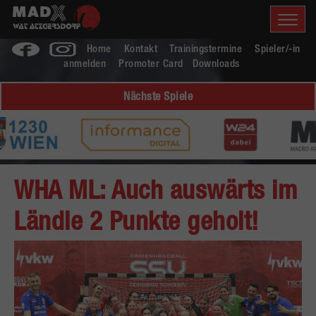
Home
Kontakt
Trainingstermine
Spieler/-in
anmelden
Promoter Card
Downloads
Nächste Spiele
WHA ML: Auch auswärts im
Ländle 2 Punkte geholt!