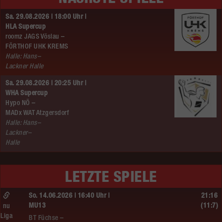
Sa. 29.08.2026 | 18:00 Uhr |
HLA Supercup
roomz JAGS Vöslau –
FÖRTHOF UHK KREMS
Halle: Hans–
Lackner Halle
Sa. 29.08.2026 | 20:25 Uhr |
WHA Supercup
Hypo NÖ –
MADx WAT Atzgersdorf
Halle: Hans–
Lackner–
Halle
LETZTE SPIELE
So. 14.06.2026 | 16:40 Uhr |
21:16
MU13
(11:7)
nu
Liga
BT Füchse –