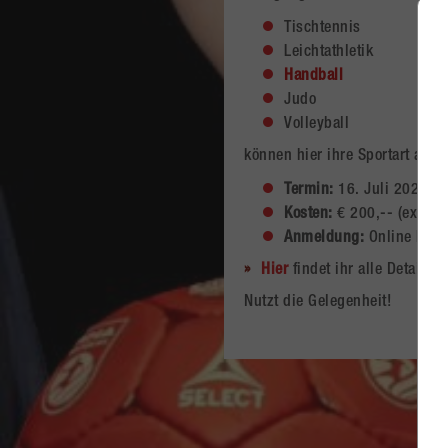
Tischtennis
Leichtathletik
Handball
Judo
Volleyball
können hier ihre Sportart aus
Termin:
16. Juli 2023 bi
Kosten:
€ 200,-- (exkl. A
Anmeldung:
Online bis 
Hier
findet ihr alle Details.
Nutzt die Gelegenheit!