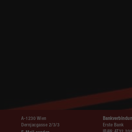
A-1230 Wien
Bankverbindun
Dernjacgasse 2/3/3
Erste Bank
IBAN: AT32 20