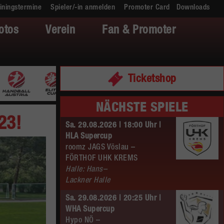
iningstermine
Spieler/-in anmelden
Promoter Card
Downloads
otos
Verein
Fan & Promoter
Ticketshop
NÄCHSTE SPIELE
23!
Sa. 29.08.2026 | 18:00 Uhr |
HLA Supercup
roomz JAGS Vöslau –
FÖRTHOF UHK KREMS
Halle: Hans–
Lackner Halle
Sa. 29.08.2026 | 20:25 Uhr |
WHA Supercup
Hypo NÖ –