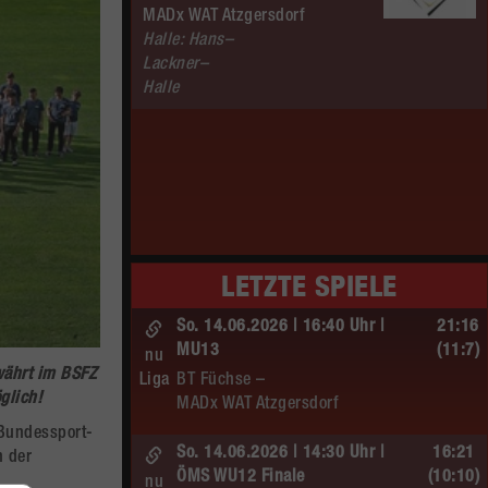
MADx WAT Atzgersdorf
Halle: Hans–
Lackner–
Halle
LETZTE SPIELE
So. 14.06.2026 | 16:40 Uhr |
21:16
MU13
(11:7)
nu
währt im
BSFZ
Liga
BT Füchse –
glich!
MADx WAT Atzgersdorf
 Bundessport-
So. 14.06.2026 | 14:30 Uhr |
16:21
n der
ÖMS WU12 Finale
(10:10)
nu