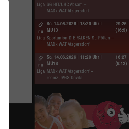
Liga
SG HIT/UHC Absam –
MADx WAT Atzgersdorf
So. 14.06.2026 | 13:20 Uhr |
29:26
MU13
(16:9)
nu
Liga
Sportunion DIE FALKEN St. Pölten –
MADx WAT Atzgersdorf
So. 14.06.2026 | 11:20 Uhr |
16:27
MU13
(6:12)
nu
.
Liga
MADx WAT Atzgersdorf –
roomz JAGS Devils
So. 14.06.2026 | 10:30 Uhr |
20:13
ÖMS WU12 HF
(10:6)
nu
Liga
SC HIT/UHC Absam –
MADx WAT Atzgersdorf
Sa. 13.06.2026 | 19:05 Uhr |
30:19