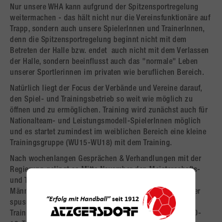
Nur unsere WHA kann aufgrund der Spitzensportregelung
weitermachen - das hält nicht nur die Vereinsfunktionäre auf
Trapp, sondern auch unsere SpielerInnen und TrainerInnen,
denn die Spitzensportregelung beginnt nicht mit dem
Betreten der Halle bzw. endet auch nicht mit dem Verlassen
der Halle, sondern beeinflusst auch das "normale" Leben
unserer Sportlerinnen im privaten wie beruflichen Bereich.
Natürlich liegt der Focus der Verbände und Vereine darauf,
den Spiel- und Trainingsbetrieb so weit wie möglich zu
öffnen und zu ermöglichen. Training wird zunächst auch für
Nationalteam- und Leistungsmodell-SpielerInnen möglich
und es startet zumindest im weiblichen Bereich eine kleine
Trainingsgruppe (WU15-WU18) mit dem Training.
Nach wochenlangen Gesprächen & Verhandlungen mit der
Regierung gelingt es Mitte November den Meisterschafts-
und Trainingsbetrieb auch für die zweite österreichische
Männer-Liga zu öffnen. Somit starten auch die Spieler der
spusuCHALLENGE als "Spitzensportler" mit dem
Trainingsbetrieb - auch hier sind nun regelmäßige CoVID-