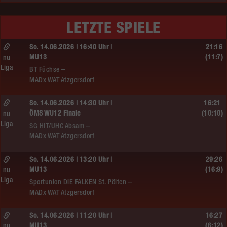
LETZTE SPIELE
So. 14.06.2026 | 16:40 Uhr |
21:16
MU13
(11:7)
nu
Liga
BT Füchse –
MADx WAT Atzgersdorf
So. 14.06.2026 | 14:30 Uhr |
16:21
ÖMS WU12 Finale
(10:10)
nu
Liga
SG HIT/UHC Absam –
MADx WAT Atzgersdorf
So. 14.06.2026 | 13:20 Uhr |
29:26
MU13
(16:9)
nu
Liga
Sportunion DIE FALKEN St. Pölten –
MADx WAT Atzgersdorf
So. 14.06.2026 | 11:20 Uhr |
16:27
MU13
(6:12)
nu