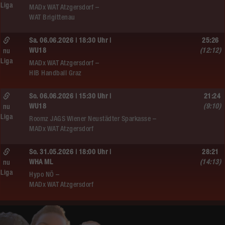
Liga
MADx WAT Atzgersdorf –
WAT Brigittenau
Sa. 06.06.2026 | 18:30 Uhr |
25:26
WU18
(12:12)
nu
Liga
MADx WAT Atzgersdorf –
HIB Handball Graz
So. 06.06.2026 | 15:30 Uhr |
21:24
WU18
(9:10)
nu
Liga
Roomz JAGS Wiener Neustädter Sparkasse –
MADx WAT Atzgersdorf
So. 31.05.2026 | 18:00 Uhr |
28:21
WHA ML
(14:13)
nu
Liga
Hypo NÖ –
MADx WAT Atzgersdorf