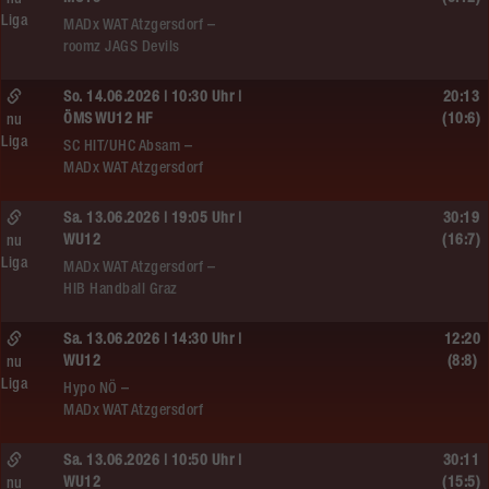
Liga
MADx WAT Atzgersdorf –
roomz JAGS Devils
So. 14.06.2026 | 10:30 Uhr |
20:13
ÖMS WU12 HF
(10:6)
nu
Liga
SC HIT/UHC Absam –
MADx WAT Atzgersdorf
Sa. 13.06.2026 | 19:05 Uhr |
30:19
WU12
(16:7)
nu
Liga
MADx WAT Atzgersdorf –
HIB Handball Graz
Sa. 13.06.2026 | 14:30 Uhr |
12:20
WU12
(8:8)
nu
Liga
Hypo NÖ –
MADx WAT Atzgersdorf
Sa. 13.06.2026 | 10:50 Uhr |
30:11
WU12
(15:5)
nu