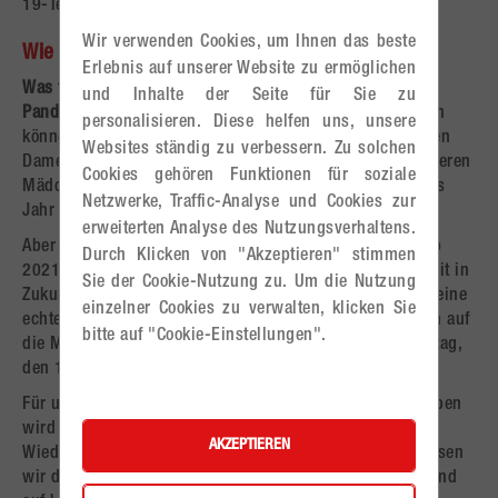
19-Testungen notwendig.
Wir verwenden Cookies, um Ihnen das beste
Wie geht es 2021 weiter?
Erlebnis auf unserer Website zu ermöglichen
Was für Meilensteine abseits der CoVID-19
und Inhalte der Seite für Sie zu
Pandemie:
Zumindest unsere beiden Kampfmannschaften
personalisieren. Diese helfen uns, unsere
können sportlich ins Jahr 2021 durchstarten. Mit unseren
Websites ständig zu verbessern. Zu solchen
Damen an der WHA-Tabellenspitze gehen wir mit all unseren
Cookies gehören Funktionen für soziale
Mädchen-Nachwuchsmannschaften zuversichtlich in das
Netzwerke, Traffic-Analyse und Cookies zur
Jahr 2021.
erweiterten Analyse des Nutzungsverhaltens.
Aber auch unsere spusuCHALLENGE Mannschaft zählt ab
Durch Klicken von "Akzeptieren" stimmen
2021 zum Österreichischen Spitzensport und bietet damit in
Sie der Cookie-Nutzung zu. Um die Nutzung
Zukunft auch für unsere männlichen Nachwuchsspieler eine
einzelner Cookies zu verwalten, klicken Sie
echte Spitzensport-Perspektive. Wir freuen uns nun auch auf
bitte auf "Cookie-Einstellungen".
die Meisterschaftsfortführung unserer Männer am Samstag,
den 16. Jänner 2021.
Für unsere Nachwuchsmannschaften und Trainingsgruppen
wird im Hintergrund an allen Fronten für die
AKZEPTIEREN
Wiederaufnahme um "jeden Meter" gekämpft. Hier müssen
wir die Entwicklungen der nächsten Wochen abwarten und