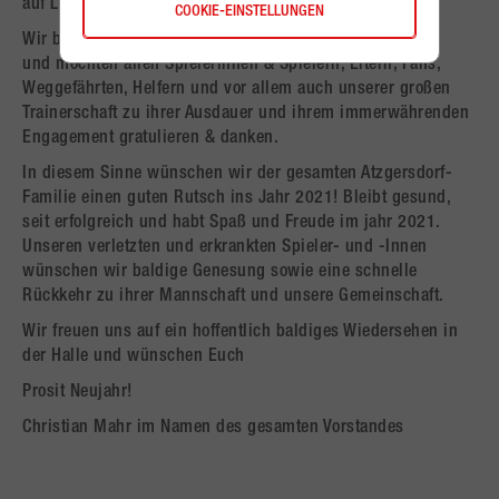
auf Lockerungen der Regierung hoffen.
COOKIE-EINSTELLUNGEN
Wir blicken in freudiger Erwartung auf das Jahr 2021
und möchten allen Spielerinnen & Spielern, Eltern, Fans,
Weggefährten, Helfern und vor allem auch unserer großen
Trainerschaft zu ihrer Ausdauer und ihrem immerwährenden
Engagement gratulieren & danken.
In diesem Sinne wünschen wir der gesamten Atzgersdorf-
Familie einen guten Rutsch ins Jahr 2021! Bleibt gesund,
seit erfolgreich und habt Spaß und Freude im jahr 2021.
Unseren verletzten und erkrankten Spieler- und -Innen
wünschen wir baldige Genesung sowie eine schnelle
Rückkehr zu ihrer Mannschaft und unsere Gemeinschaft.
Wir freuen uns auf ein hoffentlich baldiges Wiedersehen in
der Halle und wünschen Euch
Prosit Neujahr!
Christian Mahr im Namen des gesamten Vorstandes