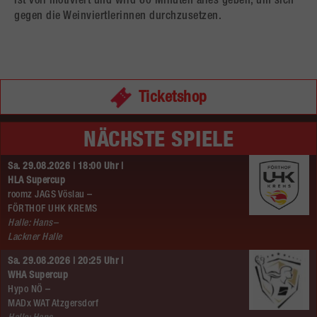
ist voll motiviert und wird 60 Minuten alles geben, um sich
gegen die Weinviertlerinnen durchzusetzen.
Ticketshop
NÄCHSTE SPIELE
Sa. 29.08.2026 | 18:00 Uhr |
HLA Supercup
roomz JAGS Vöslau –
FÖRTHOF UHK KREMS
Halle: Hans–
Lackner Halle
Sa. 29.08.2026 | 20:25 Uhr |
WHA Supercup
Hypo NÖ –
MADx WAT Atzgersdorf