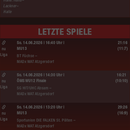
Halle: Hans–
Lackner–
Halle
LETZTE SPIELE
So. 14.06.2026 | 16:40 Uhr |
21:16
MU13
(11:7)
nu
Liga
BT Füchse –
MADx WAT Atzgersdorf
So. 14.06.2026 | 14:30 Uhr |
16:21
ÖMS WU12 Finale
(10:10)
nu
Liga
SG HIT/UHC Absam –
MADx WAT Atzgersdorf
So. 14.06.2026 | 13:20 Uhr |
29:26
MU13
(16:9)
nu
Liga
Sportunion DIE FALKEN St. Pölten –
MADx WAT Atzgersdorf