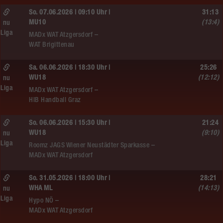
So. 07.06.2026 | 09:10 Uhr |
31:13
MU10
(13:4)
nu
Liga
MADx WAT Atzgersdorf –
WAT Brigittenau
Sa. 06.06.2026 | 18:30 Uhr |
25:26
WU18
(12:12)
nu
Liga
MADx WAT Atzgersdorf –
HIB Handball Graz
So. 06.06.2026 | 15:30 Uhr |
21:24
WU18
(9:10)
nu
Liga
Roomz JAGS Wiener Neustädter Sparkasse –
MADx WAT Atzgersdorf
So. 31.05.2026 | 18:00 Uhr |
28:21
WHA ML
(14:13)
nu
Liga
Hypo NÖ –
MADx WAT Atzgersdorf