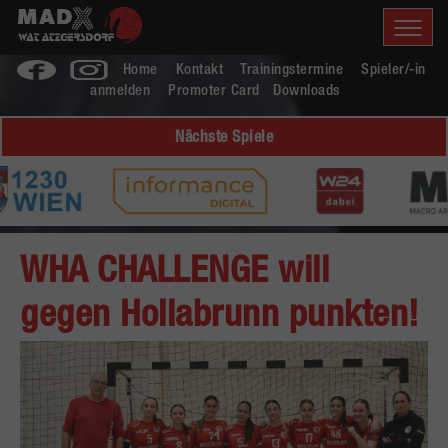
Home
Kontakt
Trainingstermine
Spieler/-in
anmelden
Promoter Card
Downloads
Nächste Spiele
WHA CHALLENGE will
gegen Hollabrunn punkten!