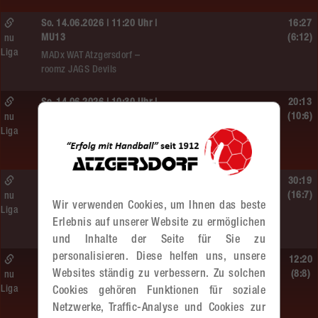
So. 14.06.2026 | 11:20 Uhr |
16:27
MU13
(6:12)
nu
Liga
MADx WAT Atzgersdorf –
roomz JAGS Devils
So. 14.06.2026 | 10:30 Uhr |
20:13
ÖMS WU12 HF
(10:6)
nu
Liga
SC HIT/UHC Absam –
MADx WAT Atzgersdorf
Sa. 13.06.2026 | 19:05 Uhr |
30:19
WU12
(16:7)
nu
Wir verwenden Cookies, um Ihnen das beste
Liga
MADx WAT Atzgersdorf –
Erlebnis auf unserer Website zu ermöglichen
HIB Handball Graz
und Inhalte der Seite für Sie zu
personalisieren. Diese helfen uns, unsere
Sa. 13.06.2026 | 14:30 Uhr |
12:20
Websites ständig zu verbessern. Zu solchen
WU12
(8:8)
nu
Liga
Cookies gehören Funktionen für soziale
Hypo NÖ –
MADx WAT Atzgersdorf
Netzwerke, Traffic-Analyse und Cookies zur