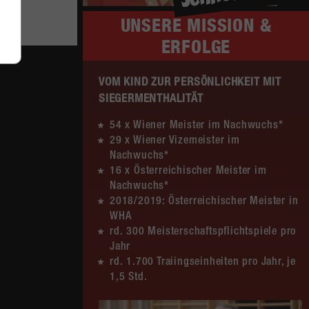
UNSERE
MISSION &
Sa. 13.06.2026 | 14:30 Uhr |
12:20
ERFOLGE
WU12
(8:8)
nu
Liga
Hypo NÖ –
MADx WAT Atzgersdorf
VOM KIND ZUR PERSÖNLICHKEIT MIT
SIEGERMENTHALITÄT
Sa. 13.06.2026 | 10:50 Uhr |
30:11
WU12
(15:5)
54 x Wiener Meister im Nachwuchs*
nu
29 x Wiener Vizemeister im
Liga
MADx WAT Atzgersdorf –
Nachwuchs*
HC LINZ AG Ladies
16 x Österreichischer Meister im
Nachwuchs*
So. 07.06.2026 | 14:30 Uhr |
23:22
2018/2019: Österreichischer Meister in
WU18
(9:10)
nu
WHA
Liga
MADx WAT Atzgersdorf –
rd. 300 Meisterschaftspflichtspiele pro
HIB Handball Graz
Jahr
rd. 1.700 Traiingseinheiten pro Jahr, je
So. 07.06.2026 | 10:50 Uhr |
22:24
1,5 Std.
MU10
(9:13)
nu
Liga
Handball WEST WIEN /3 –