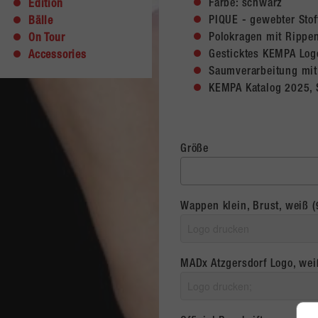
Farbe: schwarz
Edition
PIQUE - gewebter Stof
Bälle
Polokragen mit Rippe
On Tour
Gesticktes KEMPA Log
Accessories
Saumverarbeitung mit 
KEMPA Katalog 2025, 
Größe
Wappen klein, Brust, weiß (
MADx Atzgersdorf Logo, wei