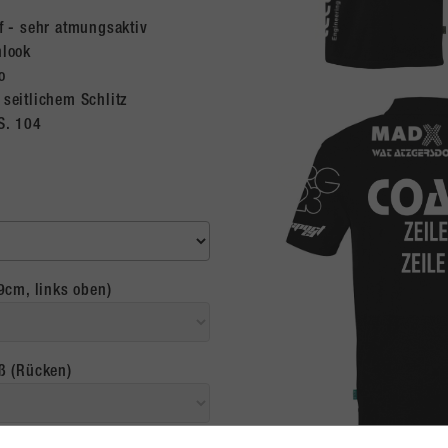
f - sehr atmungsaktiv
nlook
o
seitlichem Schlitz
S. 104
9cm, links oben)
ß (Rücken)