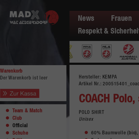
News
Frauen
Respekt & Sicherhei
Warenkorb
Hersteller: KEMPA
Der Warenkorb ist leer
Artikel Nr.:
200515401_coa
COACH Polo,
Team & Match
POLO SHIRT
Club
Unisex
Official
60% Baumwolle (bio), 
Schuhe