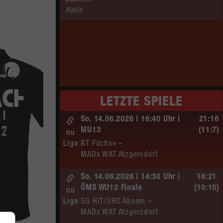
Lackner–
Halle
LETZTE SPIELE
So. 14.06.2026 | 16:40 Uhr |
21:16
MU13
(11:7)
nu
Liga
BT Füchse –
MADx WAT Atzgersdorf
So. 14.06.2026 | 14:30 Uhr |
16:21
ÖMS WU12 Finale
(10:10)
nu
Liga
SG HIT/UHC Absam –
MADx WAT Atzgersdorf