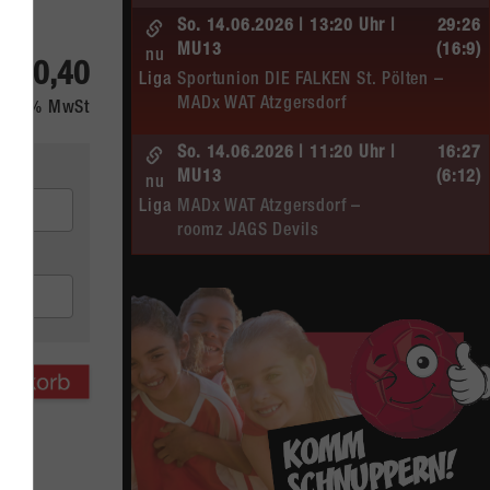
So. 14.06.2026 | 13:20 Uhr |
29:26
MU13
(16:9)
nu
 30,40
Liga
Sportunion DIE FALKEN St. Pölten –
MADx WAT Atzgersdorf
kl. 20% MwSt
So. 14.06.2026 | 11:20 Uhr |
16:27
MU13
(6:12)
nu
Liga
MADx WAT Atzgersdorf –
roomz JAGS Devils
So. 14.06.2026 | 10:30 Uhr |
20:13
ÖMS WU12 HF
(10:6)
nu
Liga
SC HIT/UHC Absam –
MADx WAT Atzgersdorf
Sa. 13.06.2026 | 19:05 Uhr |
30:19
WU12
(16:7)
nu
Liga
MADx WAT Atzgersdorf –
HIB Handball Graz