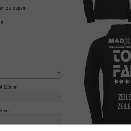
hm zu tragen
go
ot (23cm)
cken)