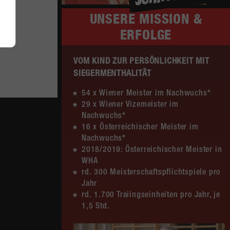
UNSERE
MISSION &
Sa. 13.06.2026 | 14:30 Uhr |
12:20
ERFOLGE
WU12
(8:8)
nu
Liga
Hypo NÖ –
MADx WAT Atzgersdorf
VOM KIND ZUR PERSÖNLICHKEIT MIT
SIEGERMENTHALITÄT
Sa. 13.06.2026 | 10:50 Uhr |
30:11
WU12
(15:5)
54 x Wiener Meister im Nachwuchs*
nu
29 x Wiener Vizemeister im
Liga
MADx WAT Atzgersdorf –
Nachwuchs*
HC LINZ AG Ladies
16 x Österreichischer Meister im
Nachwuchs*
So. 07.06.2026 | 14:30 Uhr |
23:22
2018/2019: Österreichischer Meister in
WU18
(9:10)
nu
WHA
Liga
MADx WAT Atzgersdorf –
rd. 300 Meisterschaftspflichtspiele pro
HIB Handball Graz
Jahr
rd. 1.700 Traiingseinheiten pro Jahr, je
So. 07.06.2026 | 10:50 Uhr |
22:24
1,5 Std.
MU10
(9:13)
nu
Liga
Handball WEST WIEN /3 –