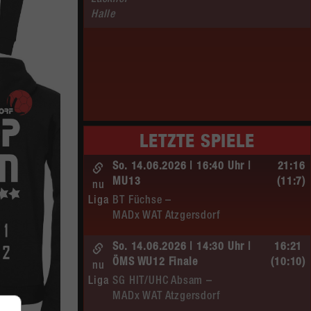
Lackner–
Halle
LETZTE SPIELE
So. 14.06.2026 | 16:40 Uhr |
21:16
MU13
(11:7)
nu
Liga
BT Füchse –
MADx WAT Atzgersdorf
So. 14.06.2026 | 14:30 Uhr |
16:21
ÖMS WU12 Finale
(10:10)
nu
Liga
SG HIT/UHC Absam –
MADx WAT Atzgersdorf