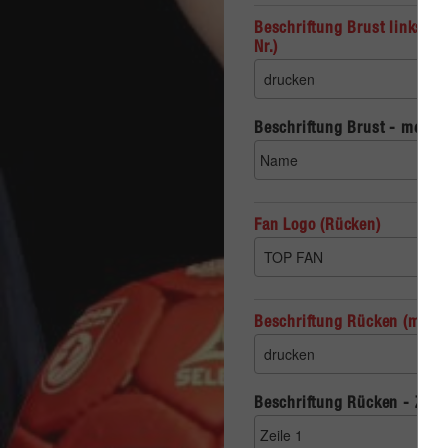
Beschriftung Brust links (ca.
Nr.)
Beschriftung Brust - mein T
Fan Logo (Rücken)
Beschriftung Rücken (max. 2
Beschriftung Rücken - Zeile