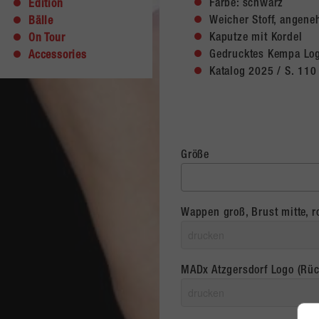
Farbe: schwarz
Edition
Weicher Stoff, angene
Bälle
Kaputze mit Kordel
On Tour
Gedrucktes Kempa Lo
Accessories
Katalog 2025 / S. 110
Größe
Wappen groß, Brust mitte, r
MADx Atzgersdorf Logo (Rü