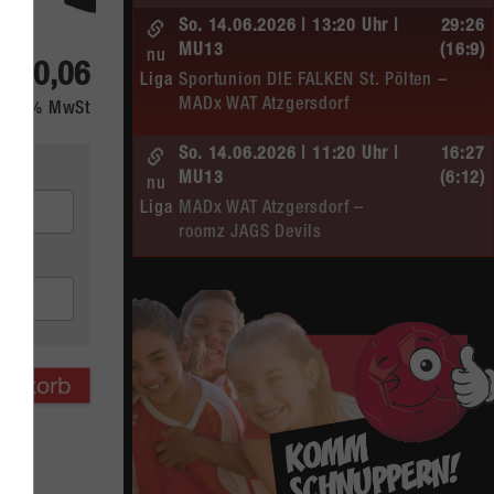
So. 14.06.2026 | 13:20 Uhr |
29:26
MU13
(16:9)
nu
 70,06
Liga
Sportunion DIE FALKEN St. Pölten –
MADx WAT Atzgersdorf
kl. 20% MwSt
So. 14.06.2026 | 11:20 Uhr |
16:27
MU13
(6:12)
nu
Liga
MADx WAT Atzgersdorf –
roomz JAGS Devils
So. 14.06.2026 | 10:30 Uhr |
20:13
ÖMS WU12 HF
(10:6)
nu
Liga
SC HIT/UHC Absam –
MADx WAT Atzgersdorf
Sa. 13.06.2026 | 19:05 Uhr |
30:19
WU12
(16:7)
nu
Liga
MADx WAT Atzgersdorf –
HIB Handball Graz