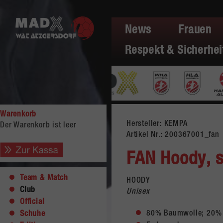
News
Frauen
Respekt & Sicherhei
Warenkorb
Hersteller: KEMPA
Der Warenkorb ist leer
Artikel Nr.:
200367001_fan
FAN Hoody, 
Team & Match
HOODY
Club
Unisex
Official
80% Baumwolle; 20% 
Schuhe