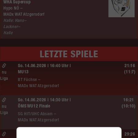
WHA Supercup
Hypo NÖ –
MADx WAT Atzgersdorf
Halle: Hans–
Lackner–
Halle
LETZTE SPIELE
So. 14.06.2026 | 16:40 Uhr |
21:16
MU13
(11:7)
nu
Liga
BT Füchse –
MADx WAT Atzgersdorf
So. 14.06.2026 | 14:30 Uhr |
16:21
ÖMS WU12 Finale
(10:10)
nu
Liga
SG HIT/UHC Absam –
MADx WAT Atzgersdorf
So. 14.06.2026 | 13:20 Uhr |
29:26