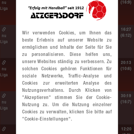
MU13
(16:9)
nu
Liga
Sportunion DIE FALKEN St. Pölten –
MADx WAT Atzgersdorf
So. 14.06.2026 | 11:20 Uhr |
16:27
Wir verwenden Cookies, um Ihnen das
MU13
(6:12)
nu
beste Erlebnis auf unserer Website zu
Liga
MADx WAT Atzgersdorf –
ermöglichen und Inhalte der Seite für Sie
roomz JAGS Devils
zu personalisieren. Diese helfen uns,
unsere Websites ständig zu verbessern. Zu
So. 14.06.2026 | 10:30 Uhr |
20:13
solchen Cookies gehören Funktionen für
ÖMS WU12 HF
(10:6)
nu
Liga
soziale Netzwerke, Traffic-Analyse und
SC HIT/UHC Absam –
MADx WAT Atzgersdorf
Cookies zur erweiterten Analyse des
Nutzungsverhaltens. Durch Klicken von
Sa. 13.06.2026 | 19:05 Uhr |
30:19
"Akzeptieren" stimmen Sie der Cookie-
WU12
(16:7)
nu
Nutzung zu. Um die Nutzung einzelner
Liga
MADx WAT Atzgersdorf –
Cookies zu verwalten, klicken Sie bitte auf
HIB Handball Graz
"Cookie-Einstellungen".
Sa. 13.06.2026 | 14:30 Uhr |
12:20