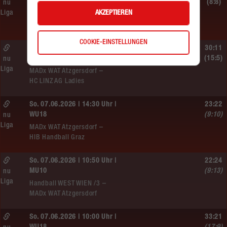
WU12
(8:8)
nu
AKZEPTIEREN
Liga
Hypo NÖ –
MADx WAT Atzgersdorf
COOKIE-EINSTELLUNGEN
Sa. 13.06.2026 | 10:50 Uhr |
30:11
WU12
(15:5)
nu
Liga
MADx WAT Atzgersdorf –
HC LINZ AG Ladies
So. 07.06.2026 | 14:30 Uhr |
23:22
WU18
(9:10)
nu
Liga
MADx WAT Atzgersdorf –
HIB Handball Graz
So. 07.06.2026 | 10:50 Uhr |
22:24
MU10
(9:13)
nu
Liga
Handball WEST WIEN /3 –
MADx WAT Atzgersdorf
So. 07.06.2026 | 10:00 Uhr |
33:21