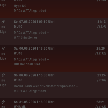
WU18
(17:9)
nu
Liga
Hypo NÖ –
MADx WAT Atzgersdorf
So. 07.06.2026 | 09:10 Uhr |
31:13
MU10
(13:4)
nu
Liga
MADx WAT Atzgersdorf –
WAT Brigittenau
Sa. 06.06.2026 | 18:30 Uhr |
25:26
WU18
(12:12)
nu
Liga
MADx WAT Atzgersdorf –
HIB Handball Graz
So. 06.06.2026 | 15:30 Uhr |
21:24
WU18
(9:10)
nu
Liga
Roomz JAGS Wiener Neustädter Sparkasse –
MADx WAT Atzgersdorf
So. 31.05.2026 | 18:00 Uhr |
28:21
WHA ML
(14:13)
nu