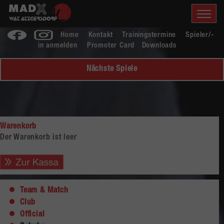
Home
Kontakt
Trainingstermine
Spieler/-
in anmelden
Promoter Card
Downloads
Nächste Spiele
Warenkorb
Der Warenkorb ist leer
Team & Match
Club
Official