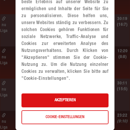
SC HIT/UHC Absam –
beste Erlebnis auf unserer Website zu
MADx WAT Atzgersdorf
ermöglichen und Inhalte der Seite für Sie
zu personalisieren. Diese helfen uns,
Sa. 13.06.2026 | 19:05 Uhr |
30:19
unsere Websites ständig zu verbessern. Zu
WU12
(16:7)
nu
solchen Cookies gehören Funktionen für
Liga
MADx WAT Atzgersdorf –
soziale Netzwerke, Traffic-Analyse und
HIB Handball Graz
Cookies zur erweiterten Analyse des
Nutzungsverhaltens. Durch Klicken von
Sa. 13.06.2026 | 14:30 Uhr |
12:20
WU12
(8:8)
nu
"Akzeptieren" stimmen Sie der Cookie-
Liga
Hypo NÖ –
Nutzung zu. Um die Nutzung einzelner
MADx WAT Atzgersdorf
Cookies zu verwalten, klicken Sie bitte auf
"Cookie-Einstellungen".
Sa. 13.06.2026 | 10:50 Uhr |
30:11
WU12
(15:5)
nu
Liga
MADx WAT Atzgersdorf –
AKZEPTIEREN
HC LINZ AG Ladies
So. 07.06.2026 | 14:30 Uhr |
23:22
COOKIE-EINSTELLUNGEN
WU18
(9:10)
nu
Liga
MADx WAT Atzgersdorf –