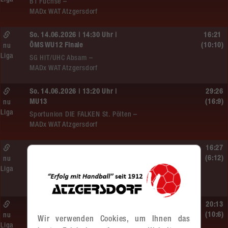
Liga
BT Füchse –
MADx WAT Atzgersdorf
So. 14.06.2026 | 14:30 Uhr |
16:21
ÖMS WU12 Finale
(10:10)
nu
Liga
SG HIT/UHC Absam –
MADx WAT Atzgersdorf
So. 14.06.2026 | 13:20 Uhr |
29:26
MU13
(16:9)
nu
Liga
Sportunion DIE FALKEN St. Pölten –
MADx WAT Atzgersdorf
So. 14.06.2026 | 11:20 Uhr |
16:27
MU13
(6:12)
nu
Liga
MADx WAT Atzgersdorf –
roomz JAGS Devils
So. 14.06.2026 | 10:30 Uhr |
20:13
ÖMS WU12 HF
(10:6)
nu
Wir verwenden Cookies, um Ihnen das
Liga