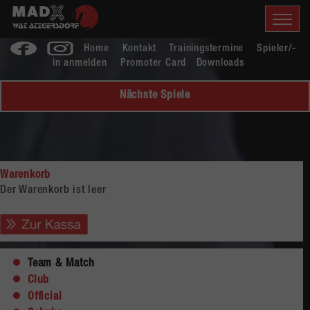
Home
Kontakt
Trainingstermine
Spieler/-
in anmelden
Promoter Card
Downloads
Nächste Spiele
Warenkorb
Der Warenkorb ist leer
Team & Match
Club
Official