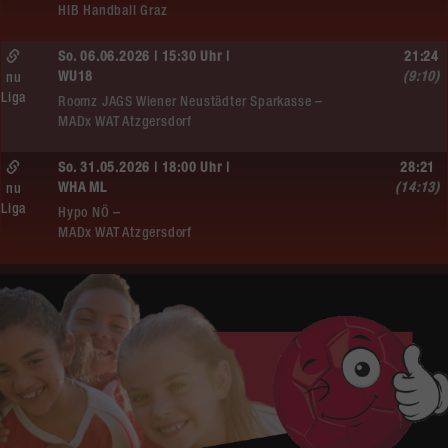
HIB Handball Graz
So. 06.06.2026 | 15:30 Uhr |
21:24
WU18
(9:10)
nu
Liga
Roomz JAGS Wiener Neustädter Sparkasse –
MADx WAT Atzgersdorf
So. 31.05.2026 | 18:00 Uhr |
28:21
WHA ML
(14:13)
nu
Liga
Hypo NÖ –
MADx WAT Atzgersdorf