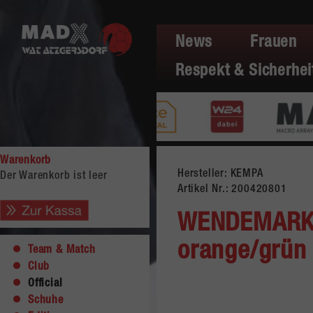
News
Frauen
Respekt & Sicherhei
Warenkorb
Hersteller: KEMPA
Der Warenkorb ist leer
Artikel Nr.:
200420801
WENDEMARK
orange/grün
Team & Match
Club
Official
Schuhe