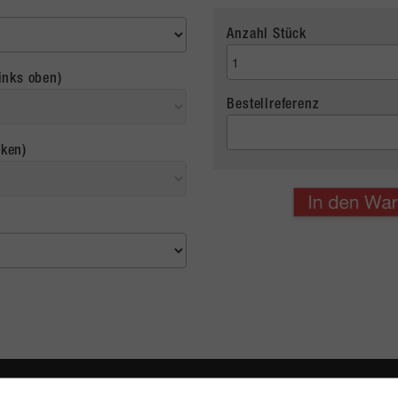
Anzahl Stück
inks oben)
Bestellreferenz
cken)