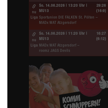
So. 14.06.2026 | 13:20 Uhr |
29:26
MU13
(16:9)
nu
Liga
Sportunion DIE FALKEN St. Pölten –
MADx WAT Atzgersdorf
So. 14.06.2026 | 11:20 Uhr |
16:27
MU13
(6:12)
nu
Liga
MADx WAT Atzgersdorf –
roomz JAGS Devils
So. 14.06.2026 | 10:30 Uhr |
20:13
ÖMS WU12 HF
(10:6)
nu
Liga
SC HIT/UHC Absam –
MADx WAT Atzgersdorf
Sa. 13.06.2026 | 19:05 Uhr |
30:19
WU12
(16:7)
nu
Liga
MADx WAT Atzgersdorf –
HIB Handball Graz