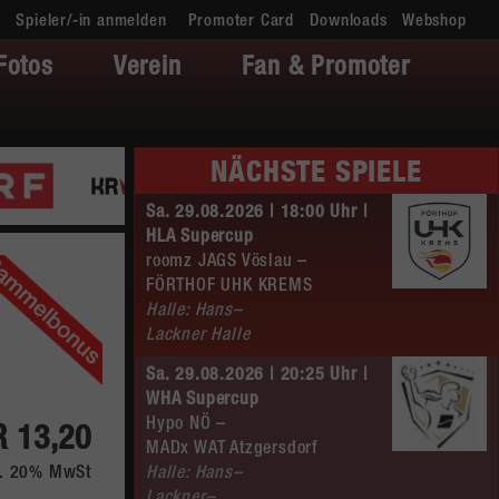
Spieler/-in anmelden
Promoter Card
Downloads
Webshop
Fotos
Verein
Fan & Promoter
NÄCHSTE SPIELE
Sa. 29.08.2026 | 18:00 Uhr |
HLA Supercup
roomz JAGS Vöslau –
FÖRTHOF UHK KREMS
Halle: Hans–
Lackner Halle
Sa. 29.08.2026 | 20:25 Uhr |
WHA Supercup
Hypo NÖ –
 13,20
MADx WAT Atzgersdorf
kl. 20% MwSt
Halle: Hans–