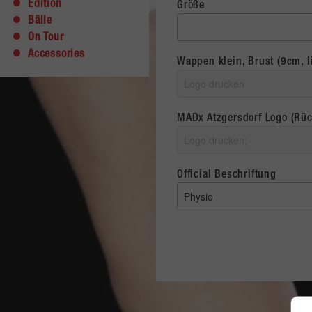
Edition
Größe
Bälle
On Tour
Accessories
Wappen klein, Brust (9cm, l
MADx Atzgersdorf Logo (Rü
Official Beschriftung