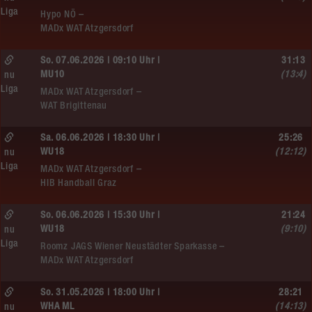
Liga
Hypo NÖ –
MADx WAT Atzgersdorf
So. 07.06.2026 | 09:10 Uhr |
31:13
MU10
(13:4)
nu
Liga
MADx WAT Atzgersdorf –
WAT Brigittenau
Sa. 06.06.2026 | 18:30 Uhr |
25:26
WU18
(12:12)
nu
Liga
MADx WAT Atzgersdorf –
HIB Handball Graz
So. 06.06.2026 | 15:30 Uhr |
21:24
WU18
(9:10)
nu
Liga
Roomz JAGS Wiener Neustädter Sparkasse –
MADx WAT Atzgersdorf
So. 31.05.2026 | 18:00 Uhr |
28:21
WHA ML
(14:13)
nu