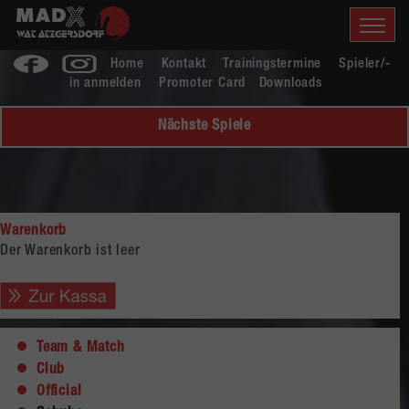
Home
Kontakt
Trainingstermine
Spieler/-
in anmelden
Promoter Card
Downloads
Nächste Spiele
Warenkorb
Der Warenkorb ist leer
Team & Match
Club
Official