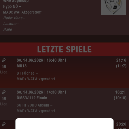
WHA Supercup
Hypo NÖ –
MADx WAT Atzgersdorf
Halle: Hans–
Lackner–
Halle
LETZTE SPIELE
So. 14.06.2026 | 16:40 Uhr |
21:16
MU13
(11:7)
nu
Liga
BT Füchse –
MADx WAT Atzgersdorf
So. 14.06.2026 | 14:30 Uhr |
16:21
ÖMS WU12 Finale
(10:10)
nu
Liga
SG HIT/UHC Absam –
MADx WAT Atzgersdorf
So. 14.06.2026 | 13:20 Uhr |
29:26