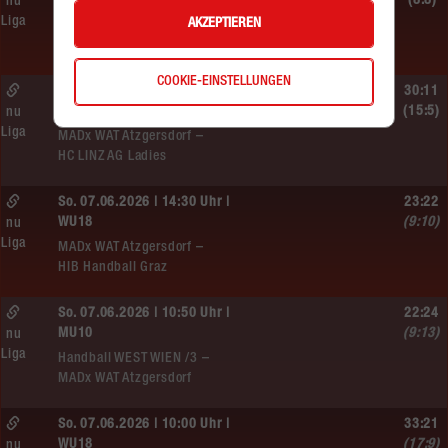
WU12
(8:8)
nu
Liga
AKZEPTIEREN
Hypo NÖ –
MADx WAT Atzgersdorf
COOKIE-EINSTELLUNGEN
Sa. 13.06.2026 | 10:50 Uhr |
30:11
WU12
(15:5)
nu
Liga
MADx WAT Atzgersdorf –
HC LINZ AG Ladies
So. 07.06.2026 | 14:30 Uhr |
23:22
WU18
(9:10)
nu
Liga
MADx WAT Atzgersdorf –
HIB Handball Graz
So. 07.06.2026 | 10:50 Uhr |
22:24
MU10
(9:13)
nu
Liga
Handball WEST WIEN /3 –
MADx WAT Atzgersdorf
So. 07.06.2026 | 10:00 Uhr |
33:21
WU18
(17:9)
nu