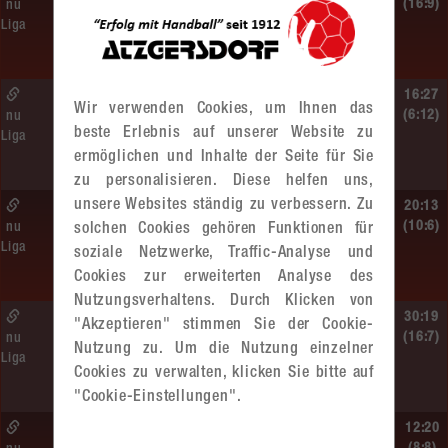
MU13
(16:9)
nu
Liga
Sportunion DIE FALKEN St. Pölten –
MADx WAT Atzgersdorf
So. 14.06.2026 | 11:20 Uhr |
16:27
Wir verwenden Cookies, um Ihnen das
MU13
(6:12)
nu
beste Erlebnis auf unserer Website zu
Liga
MADx WAT Atzgersdorf –
ermöglichen und Inhalte der Seite für Sie
roomz JAGS Devils
zu personalisieren. Diese helfen uns,
unsere Websites ständig zu verbessern. Zu
So. 14.06.2026 | 10:30 Uhr |
20:13
ÖMS WU12 HF
(10:6)
nu
solchen Cookies gehören Funktionen für
Liga
SC HIT/UHC Absam –
soziale Netzwerke, Traffic-Analyse und
MADx WAT Atzgersdorf
Cookies zur erweiterten Analyse des
Nutzungsverhaltens. Durch Klicken von
Sa. 13.06.2026 | 19:05 Uhr |
30:19
"Akzeptieren" stimmen Sie der Cookie-
WU12
(16:7)
nu
Nutzung zu. Um die Nutzung einzelner
Liga
MADx WAT Atzgersdorf –
Cookies zu verwalten, klicken Sie bitte auf
HIB Handball Graz
"Cookie-Einstellungen".
Sa. 13.06.2026 | 14:30 Uhr |
12:20