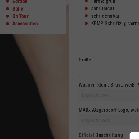
Farbe: grün
Edition
sehr leicht
Bälle
sehr dehnbar
On Tour
KEMP Schriftzug vorn
Accessories
Größe
Wappen klein, Brust, weiß (
MADx Atzgersdorf Logo, wei
Official Beschriftung