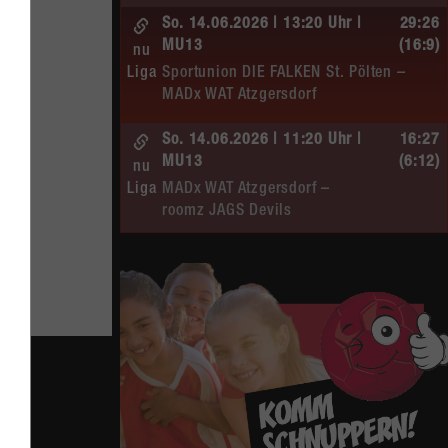
So. 14.06.2026 | 13:20 Uhr |
29:26
MU13
(16:9)
nu
Liga
Sportunion DIE FALKEN St. Pölten –
MADx WAT Atzgersdorf
So. 14.06.2026 | 11:20 Uhr |
16:27
MU13
(6:12)
nu
Liga
MADx WAT Atzgersdorf –
roomz JAGS Devils
So. 14.06.2026 | 10:30 Uhr |
20:13
ÖMS WU12 HF
(10:6)
nu
Liga
SC HIT/UHC Absam –
MADx WAT Atzgersdorf
Sa. 13.06.2026 | 19:05 Uhr |
30:19
WU12
(16:7)
nu
Liga
MADx WAT Atzgersdorf –
HIB Handball Graz