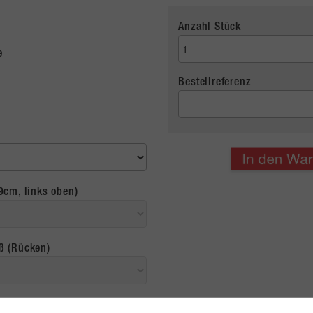
Anzahl Stück
e
Bestellreferenz
9cm, links oben)
ß (Rücken)