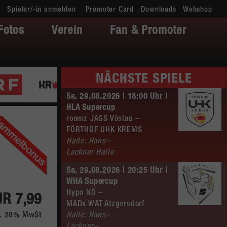
Spieler/-in anmelden
Promoter Card
Downloads
Webshop
Fotos
Verein
Fan & Promoter
NÄCHSTE SPIELE
Sa. 29.08.2026 | 18:00 Uhr |
HLA Supercup
roomz JAGS Vöslau –
FÖRTHOF UHK KREMS
Halle: Hans–
Lackner Halle
Sa. 29.08.2026 | 20:25 Uhr |
WHA Supercup
Hypo NÖ –
UR 7,99
MADx WAT Atzgersdorf
kl. 20% MwSt
Halle: Hans–