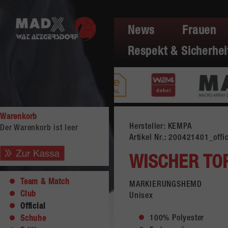
News
Frauen
Respekt & Sicherhei
Warenkorb
Hersteller: KEMPA
Der Warenkorb ist leer
Artikel Nr.:
200421401_offic
WISCHER TOP
Team & Match
MARKIERUNGSHEMD
Club
Unisex
Official
100% Polyester
Schuhe