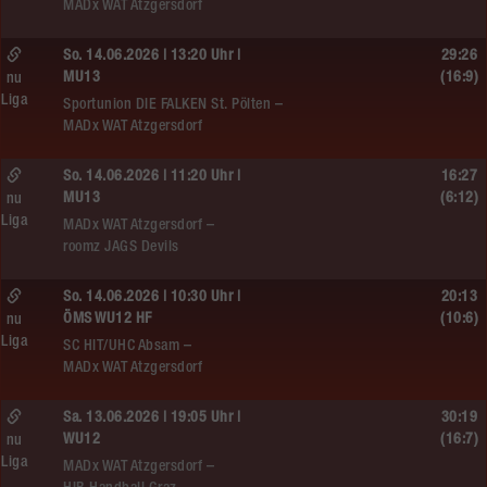
MADx WAT Atzgersdorf
So. 14.06.2026 | 13:20 Uhr |
29:26
MU13
(16:9)
nu
Liga
Sportunion DIE FALKEN St. Pölten –
MADx WAT Atzgersdorf
So. 14.06.2026 | 11:20 Uhr |
16:27
MU13
(6:12)
nu
Liga
MADx WAT Atzgersdorf –
roomz JAGS Devils
So. 14.06.2026 | 10:30 Uhr |
20:13
ÖMS WU12 HF
(10:6)
nu
Liga
SC HIT/UHC Absam –
MADx WAT Atzgersdorf
Sa. 13.06.2026 | 19:05 Uhr |
30:19
WU12
(16:7)
nu
Liga
MADx WAT Atzgersdorf –