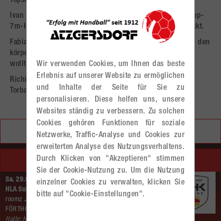
Topscorer.
Ivan (2): Mit vollem Einsatz vorne und hinten und als "Top-
7m-Herausholer" zeigte er was für ein Talent in ihm steckt.
Fabian: Unerschrocken zeigte er am Kreis, dass er gegen den
körperlich weit überlegenen Gegner nicht zurückstecken
wollte.
Wir verwenden Cookies, um Ihnen das beste
Erlebnis auf unserer Website zu ermöglichen
Richi (1): Am Kreis gelang es ihm in Halbzeit eins den
und Inhalte der Seite für Sie zu
Torbann der Hausherren zu brechen.
personalisieren. Diese helfen uns, unsere
Websites ständig zu verbessern. Zu solchen
Cookies gehören Funktionen für soziale
Ticketshop
Netzwerke, Traffic-Analyse und Cookies zur
erweiterten Analyse des Nutzungsverhaltens.
NÄCHSTE SPIELE
Durch Klicken von "Akzeptieren" stimmen
Sie der Cookie-Nutzung zu. Um die Nutzung
Sa. 29.08.2026 | 18:00 Uhr |
einzelner Cookies zu verwalten, klicken Sie
HLA Supercup
bitte auf "Cookie-Einstellungen".
roomz JAGS Vöslau –
FÖRTHOF UHK KREMS
Halle: Hans–