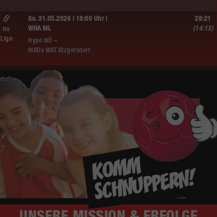
So. 31.05.2026 | 18:00 Uhr |
28:21
WHA ML
(14:13)
nu
Liga
Hypo NÖ –
MADx WAT Atzgersdorf
UNSERE
MISSION & ERFOLGE