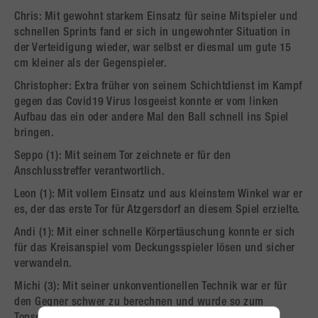
Chris: Mit gewohnt starkem Einsatz für seine Mitspieler und
schnellen Sprints fand er sich in ungewohnter Situation in
der Verteidigung wieder, war selbst er diesmal um gute 15
cm kleiner als der Gegenspieler.
Christopher: Extra früher von seinem Schichtdienst im Kampf
gegen das Covid19 Virus losgeeist konnte er vom linken
Aufbau das ein oder andere Mal den Ball schnell ins Spiel
bringen.
Seppo (1): Mit seinem Tor zeichnete er für den
Anschlusstreffer verantwortlich.
Leon (1): Mit vollem Einsatz und aus kleinstem Winkel war er
es, der das erste Tor für Atzgersdorf an diesem Spiel erzielte.
Andi (1): Mit einer schnelle Körpertäuschung konnte er sich
für das Kreisanspiel vom Deckungsspieler lösen und sicher
verwandeln.
Michi (3): Mit seiner unkonventionellen Technik war er für
den Gegner schwer zu berechnen und wurde so zum