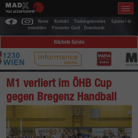
Home
Kontakt
Trainingstermine
Spieler/-in
anmelden
Promoter Card
Downloads
Nächste Spiele
M1 verliert im ÖHB Cup
gegen Bregenz Handball