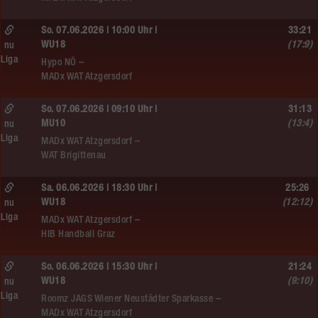
So. 07.06.2026 | 10:00 Uhr |
33:21
WU18
(17:9)
nu
Liga
Hypo NÖ –
MADx WAT Atzgersdorf
So. 07.06.2026 | 09:10 Uhr |
31:13
MU10
(13:4)
nu
Liga
MADx WAT Atzgersdorf –
WAT Brigittenau
Sa. 06.06.2026 | 18:30 Uhr |
25:26
WU18
(12:12)
nu
Liga
MADx WAT Atzgersdorf –
HIB Handball Graz
So. 06.06.2026 | 15:30 Uhr |
21:24
WU18
(9:10)
nu
Liga
Roomz JAGS Wiener Neustädter Sparkasse –
MADx WAT Atzgersdorf