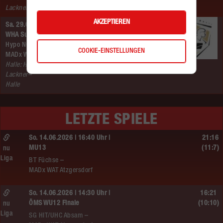
Lackner Halle
AKZEPTIEREN
Sa. 29.08.2026 | 20:25 Uhr |
WHA Supercup
Hypo NÖ –
COOKIE-EINSTELLUNGEN
MADx WAT Atzgersdorf
Halle: Hans–
Lackner–
Halle
LETZTE SPIELE
So. 14.06.2026 | 16:40 Uhr |
21:16
MU13
(11:7)
nu
Liga
BT Füchse –
MADx WAT Atzgersdorf
So. 14.06.2026 | 14:30 Uhr |
16:21
ÖMS WU12 Finale
(10:10)
nu
Liga
SG HIT/UHC Absam –