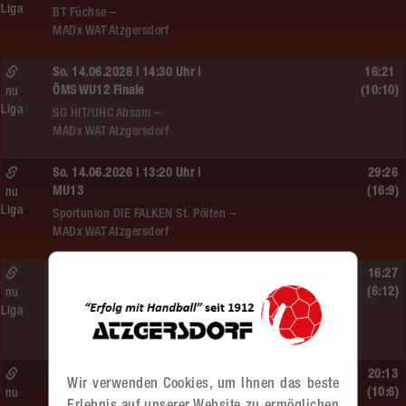
Liga
BT Füchse –
MADx WAT Atzgersdorf
So. 14.06.2026 | 14:30 Uhr |
16:21
ÖMS WU12 Finale
(10:10)
nu
Liga
SG HIT/UHC Absam –
MADx WAT Atzgersdorf
So. 14.06.2026 | 13:20 Uhr |
29:26
MU13
(16:9)
nu
Liga
Sportunion DIE FALKEN St. Pölten –
MADx WAT Atzgersdorf
So. 14.06.2026 | 11:20 Uhr |
16:27
MU13
(6:12)
nu
Liga
MADx WAT Atzgersdorf –
roomz JAGS Devils
So. 14.06.2026 | 10:30 Uhr |
20:13
Wir verwenden Cookies, um Ihnen das beste
ÖMS WU12 HF
(10:6)
nu