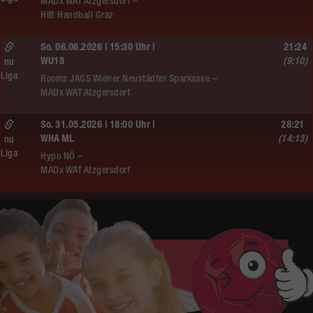
MADx WAT Atzgersdorf –
HIB Handball Graz
So. 06.06.2026 | 15:30 Uhr |
21:24
WU18
(9:10)
nu
Liga
Roomz JAGS Wiener Neustädter Sparkasse –
MADx WAT Atzgersdorf
So. 31.05.2026 | 18:00 Uhr |
28:21
WHA ML
(14:13)
nu
Liga
Hypo NÖ –
MADx WAT Atzgersdorf