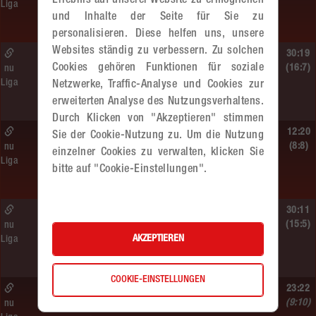
Erlebnis auf unserer Website zu ermöglichen
Liga
SC HIT/UHC Absam –
und Inhalte der Seite für Sie zu
MADx WAT Atzgersdorf
personalisieren. Diese helfen uns, unsere
Websites ständig zu verbessern. Zu solchen
Sa. 13.06.2026 | 19:05 Uhr |
30:19
Cookies gehören Funktionen für soziale
WU12
(16:7)
nu
Liga
Netzwerke, Traffic-Analyse und Cookies zur
MADx WAT Atzgersdorf –
HIB Handball Graz
erweiterten Analyse des Nutzungsverhaltens.
Durch Klicken von "Akzeptieren" stimmen
Sa. 13.06.2026 | 14:30 Uhr |
12:20
Sie der Cookie-Nutzung zu. Um die Nutzung
WU12
(8:8)
nu
einzelner Cookies zu verwalten, klicken Sie
Liga
Hypo NÖ –
bitte auf "Cookie-Einstellungen".
MADx WAT Atzgersdorf
Sa. 13.06.2026 | 10:50 Uhr |
30:11
WU12
(15:5)
nu
AKZEPTIEREN
Liga
MADx WAT Atzgersdorf –
HC LINZ AG Ladies
COOKIE-EINSTELLUNGEN
So. 07.06.2026 | 14:30 Uhr |
23:22
WU18
(9:10)
nu