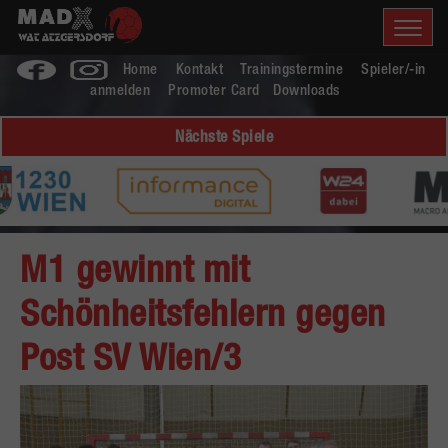
Home
Kontakt
Trainingstermine
Spieler/-in
anmelden
Promoter Card
Downloads
Nächste Spiele
M1 gewinnt mit
Schönheitsfehlern gegen
Post SV Wien/3