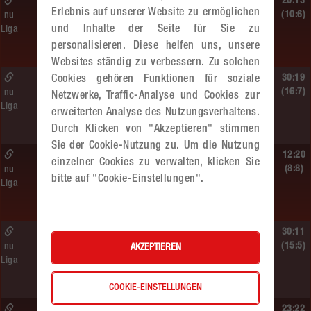
So. 14.06.2026 | 10:30 Uhr |
20:13
Erlebnis auf unserer Website zu ermöglichen
ÖMS WU12 HF
(10:6)
nu
und Inhalte der Seite für Sie zu
Liga
SC HIT/UHC Absam –
personalisieren. Diese helfen uns, unsere
MADx WAT Atzgersdorf
Websites ständig zu verbessern. Zu solchen
Sa. 13.06.2026 | 19:05 Uhr |
30:19
Cookies gehören Funktionen für soziale
WU12
(16:7)
nu
Netzwerke, Traffic-Analyse und Cookies zur
Liga
MADx WAT Atzgersdorf –
erweiterten Analyse des Nutzungsverhaltens.
HIB Handball Graz
Durch Klicken von "Akzeptieren" stimmen
Sie der Cookie-Nutzung zu. Um die Nutzung
Sa. 13.06.2026 | 14:30 Uhr |
12:20
einzelner Cookies zu verwalten, klicken Sie
WU12
(8:8)
nu
bitte auf "Cookie-Einstellungen".
Liga
Hypo NÖ –
MADx WAT Atzgersdorf
Sa. 13.06.2026 | 10:50 Uhr |
30:11
WU12
(15:5)
nu
AKZEPTIEREN
Liga
MADx WAT Atzgersdorf –
HC LINZ AG Ladies
COOKIE-EINSTELLUNGEN
So. 07.06.2026 | 14:30 Uhr |
23:22