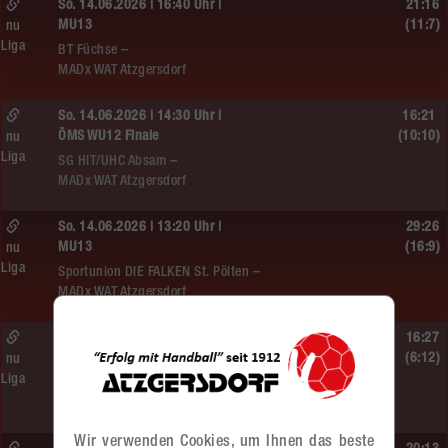
So. 14.06.2026 | 16:40 Uhr |
21:16
MU13
(11:7)
nu
Liga
BT Füchse –
MADx WAT Atzgersdorf
So. 14.06.2026 | 14:30 Uhr |
16:21
ÖMS WU12 Finale
(10:10)
nu
Liga
SG HIT/UHC Absam –
MADx WAT Atzgersdorf
So. 14.06.2026 | 13:20 Uhr |
29:26
MU13
(16:9)
nu
Liga
Sportunion DIE FALKEN St. Pölten –
MADx WAT Atzgersdorf
So. 14.06.2026 | 11:20 Uhr |
16:27
MU13
(6:12)
nu
Liga
MADx WAT Atzgersdorf –
roomz JAGS Devils
Wir verwenden Cookies, um Ihnen das beste