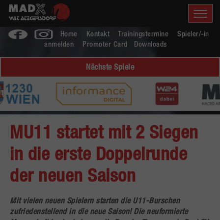
Home
Kontakt
Trainingstermine
Spieler/-in
anmelden
Promoter Card
Downloads
Nächste Spiele
MU11 startet mit 2 Siegen
in die erste Doppelrunde
der neuen Saison
Mit vielen neuen Spielern starten die U11-Burschen
zufriedenstellend in die neue Saison! Die neuformierte