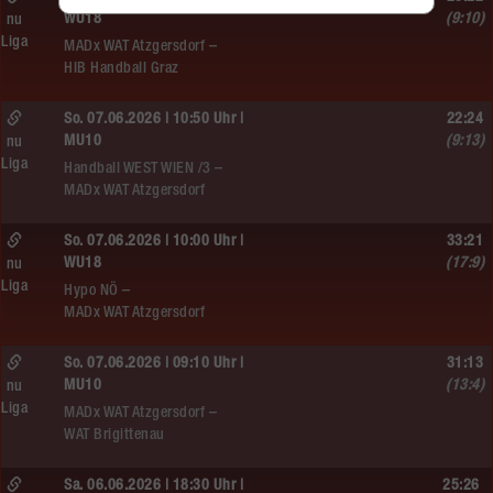
WU18
(9:10)
nu
Liga
MADx WAT Atzgersdorf –
HIB Handball Graz
So. 07.06.2026 | 10:50 Uhr |
22:24
MU10
(9:13)
nu
Liga
Handball WEST WIEN /3 –
MADx WAT Atzgersdorf
So. 07.06.2026 | 10:00 Uhr |
33:21
WU18
(17:9)
nu
Liga
Hypo NÖ –
MADx WAT Atzgersdorf
So. 07.06.2026 | 09:10 Uhr |
31:13
MU10
(13:4)
nu
Liga
MADx WAT Atzgersdorf –
WAT Brigittenau
Sa. 06.06.2026 | 18:30 Uhr |
25:26