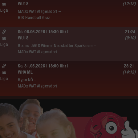
WU18
(12:12)
nu
Liga
MADx WAT Atzgersdorf –
HIB Handball Graz
So. 06.06.2026 | 15:30 Uhr |
21:24
WU18
(9:10)
nu
Liga
Roomz JAGS Wiener Neustädter Sparkasse –
MADx WAT Atzgersdorf
So. 31.05.2026 | 18:00 Uhr |
28:21
WHA ML
(14:13)
nu
Liga
Hypo NÖ –
MADx WAT Atzgersdorf