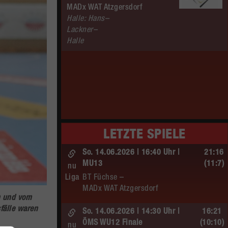
MADx WAT Atzgersdorf
Halle: Hans–
Lackner–
Halle
LETZTE SPIELE
So. 14.06.2026 | 16:40 Uhr |
21:16
MU13
(11:7)
nu
Liga
BT Füchse –
MADx WAT Atzgersdorf
n und vom
sfälle waren
So. 14.06.2026 | 14:30 Uhr |
16:21
ÖMS WU12 Finale
(10:10)
nu