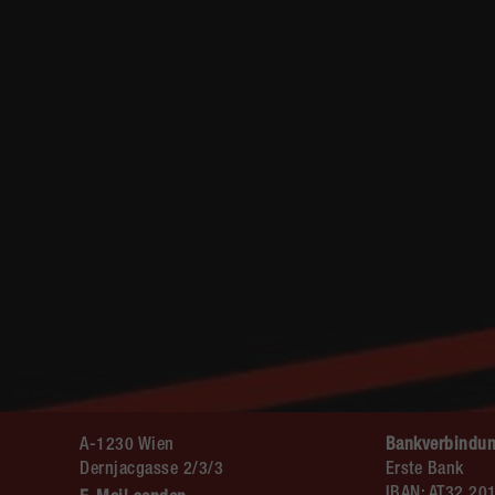
A-1230 Wien
Bankverbindun
Dernjacgasse 2/3/3
Erste Bank
IBAN: AT32 20