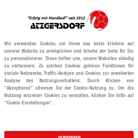
e!
in der nächsten Woche endlich wieder sein Comeback geben wird, f
David Grötz aus. Diese Ausfälle waren im Endeffekt zu viel. Leider
 auch noch Emil Pelikan, der bis dahin der Topscorer war, mit einer
s Spiel etwas ausgeglichen gestalten und lag "nur" mit 8:11 in R
leider der Abstand auf 9:17. Bei 13:23 in der 38.Minute verlor man 
Wir verwenden Cookies, um Ihnen das beste Erlebnis auf
eigte und fünf unserer 13 Tore erzielte. In der restlichen Zeit gelan
unserer Website zu ermöglichen und Inhalte der Seite für Sie
m auch mit einer sehr improvisierten Aufstellung (letzten fünf Minu
zu personalisieren. Diese helfen uns, unsere Websites ständig
len musste. Das Endergebnis fiel mit 15:35 dann leider doch zu hoc
zu verbessern. Zu solchen Cookies gehören Funktionen für
soziale Netzwerke, Traffic-Analyse und Cookies zur erweiterten
Analyse des Nutzungsverhaltens. Durch Klicken von
"Akzeptieren" stimmen Sie der Cookie-Nutzung zu. Um die
Nutzung einzelner Cookies zu verwalten, klicken Sie bitte auf
"Cookie-Einstellungen".