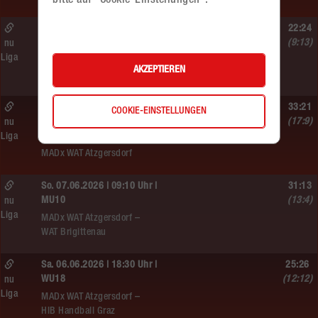
bitte auf "Cookie-Einstellungen".
So. 07.06.2026 | 10:50 Uhr |
22:24
MU10
(9:13)
nu
Liga
Handball WEST WIEN /3 –
AKZEPTIEREN
MADx WAT Atzgersdorf
So. 07.06.2026 | 10:00 Uhr |
33:21
COOKIE-EINSTELLUNGEN
WU18
(17:9)
nu
Liga
Hypo NÖ –
MADx WAT Atzgersdorf
So. 07.06.2026 | 09:10 Uhr |
31:13
MU10
(13:4)
nu
Liga
MADx WAT Atzgersdorf –
WAT Brigittenau
Sa. 06.06.2026 | 18:30 Uhr |
25:26
WU18
(12:12)
nu
Liga
MADx WAT Atzgersdorf –
HIB Handball Graz