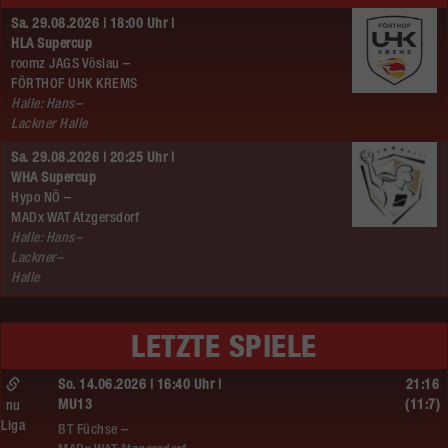
Sa. 29.08.2026 | 18:00 Uhr |
HLA Supercup
roomz JAGS Vöslau –
FÖRTHOF UHK KREMS
Halle: Hans–
Lackner Halle
Sa. 29.08.2026 | 20:25 Uhr |
WHA Supercup
Hypo NÖ –
MADx WAT Atzgersdorf
Halle: Hans–
Lackner–
Halle
LETZTE SPIELE
So. 14.06.2026 | 16:40 Uhr |
21:16
MU13
(11:7)
nu
Liga
BT Füchse –