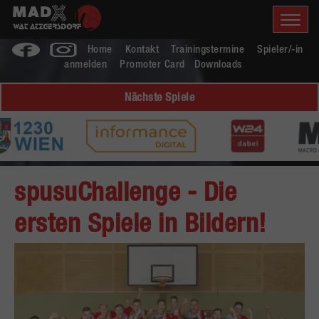
Home
Kontakt
Trainingstermine
Spieler/-in
anmelden
Promoter Card
Downloads
Nächste Spiele
spusuChallenge - Die
ersten Spiele in Bildern!