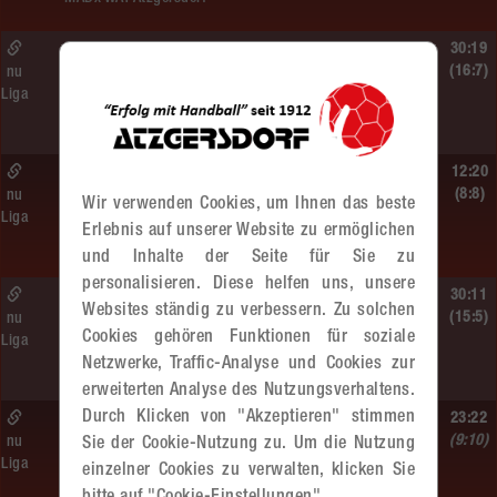
Sa. 13.06.2026 | 19:05 Uhr |
30:19
WU12
(16:7)
nu
Liga
MADx WAT Atzgersdorf –
HIB Handball Graz
Sa. 13.06.2026 | 14:30 Uhr |
12:20
WU12
(8:8)
nu
Wir verwenden Cookies, um Ihnen das beste
Liga
Hypo NÖ –
Erlebnis auf unserer Website zu ermöglichen
MADx WAT Atzgersdorf
und Inhalte der Seite für Sie zu
personalisieren. Diese helfen uns, unsere
Sa. 13.06.2026 | 10:50 Uhr |
30:11
Websites ständig zu verbessern. Zu solchen
WU12
(15:5)
nu
Cookies gehören Funktionen für soziale
Liga
MADx WAT Atzgersdorf –
Netzwerke, Traffic-Analyse und Cookies zur
HC LINZ AG Ladies
erweiterten Analyse des Nutzungsverhaltens.
Durch Klicken von "Akzeptieren" stimmen
So. 07.06.2026 | 14:30 Uhr |
23:22
WU18
(9:10)
nu
Sie der Cookie-Nutzung zu. Um die Nutzung
Liga
MADx WAT Atzgersdorf –
einzelner Cookies zu verwalten, klicken Sie
HIB Handball Graz