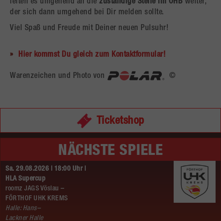
leiten es umgehend an die
zuständige Stelle im ÖHB
weiter,
der sich dann umgehend bei Dir melden sollte.
Viel Spaß und Freude mit Deiner neuen Pulsuhr!
Hier kommst Du gleich zum Kontaktformular!
Warenzeichen und Photo von
©
Ticketshop
NÄCHSTE SPIELE
Sa. 29.08.2026 | 18:00 Uhr |
HLA Supercup
roomz JAGS Vöslau –
FÖRTHOF UHK KREMS
Halle: Hans–
Lackner Halle