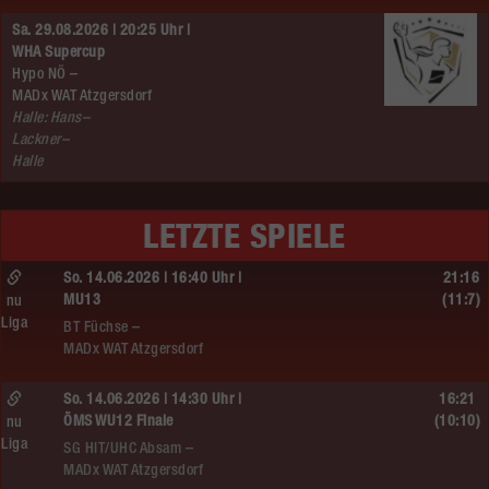
Sa. 29.08.2026 | 20:25 Uhr |
WHA Supercup
Hypo NÖ –
MADx WAT Atzgersdorf
Halle: Hans–
Lackner–
Halle
LETZTE SPIELE
So. 14.06.2026 | 16:40 Uhr |
21:16
MU13
(11:7)
nu
Liga
BT Füchse –
MADx WAT Atzgersdorf
So. 14.06.2026 | 14:30 Uhr |
16:21
ÖMS WU12 Finale
(10:10)
nu
Liga
SG HIT/UHC Absam –
MADx WAT Atzgersdorf