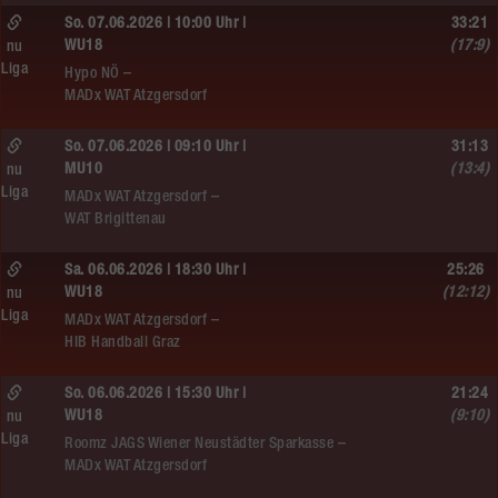
So. 07.06.2026 | 10:00 Uhr |
33:21
WU18
(17:9)
nu
Liga
Hypo NÖ –
MADx WAT Atzgersdorf
So. 07.06.2026 | 09:10 Uhr |
31:13
MU10
(13:4)
nu
Liga
MADx WAT Atzgersdorf –
WAT Brigittenau
Sa. 06.06.2026 | 18:30 Uhr |
25:26
WU18
(12:12)
nu
Liga
MADx WAT Atzgersdorf –
HIB Handball Graz
So. 06.06.2026 | 15:30 Uhr |
21:24
WU18
(9:10)
nu
Liga
Roomz JAGS Wiener Neustädter Sparkasse –
MADx WAT Atzgersdorf