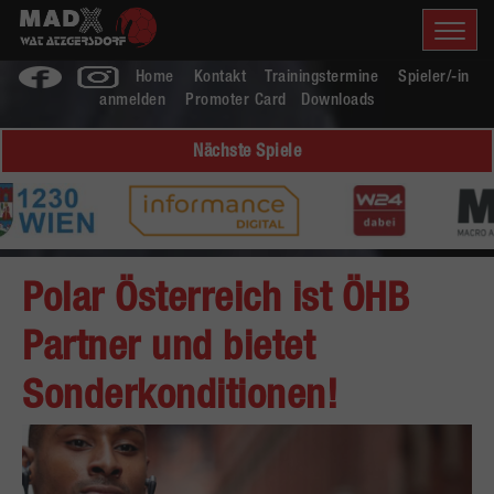
Home
Kontakt
Trainingstermine
Spieler/-in
anmelden
Promoter Card
Downloads
Nächste Spiele
Polar Österreich ist ÖHB
Partner und bietet
Sonderkonditionen!