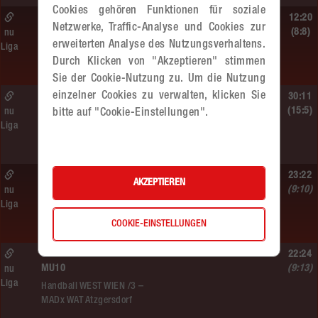
Cookies gehören Funktionen für soziale
Sa. 13.06.2026 | 14:30 Uhr |
12:20
Netzwerke, Traffic-Analyse und Cookies zur
WU12
(8:8)
nu
erweiterten Analyse des Nutzungsverhaltens.
Liga
Hypo NÖ –
Durch Klicken von "Akzeptieren" stimmen
MADx WAT Atzgersdorf
Sie der Cookie-Nutzung zu. Um die Nutzung
einzelner Cookies zu verwalten, klicken Sie
Sa. 13.06.2026 | 10:50 Uhr |
30:11
WU12
(15:5)
nu
bitte auf "Cookie-Einstellungen".
Liga
MADx WAT Atzgersdorf –
HC LINZ AG Ladies
So. 07.06.2026 | 14:30 Uhr |
23:22
AKZEPTIEREN
WU18
(9:10)
nu
Liga
MADx WAT Atzgersdorf –
HIB Handball Graz
COOKIE-EINSTELLUNGEN
So. 07.06.2026 | 10:50 Uhr |
22:24
MU10
(9:13)
nu
Liga
Handball WEST WIEN /3 –
MADx WAT Atzgersdorf