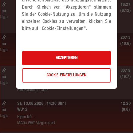
erweiterten Analyse des Nutzungsverhaltens.
So. 14.06.2026 | 11:20 Uhr |
16:27
Durch Klicken von "Akzeptieren" stimmen
MU13
(6:12)
nu
Sie der Cookie-Nutzung zu. Um die Nutzung
Liga
MADx WAT Atzgersdorf –
einzelner Cookies zu verwalten, klicken Sie
roomz JAGS Devils
bitte auf "Cookie-Einstellungen".
So. 14.06.2026 | 10:30 Uhr |
20:13
ÖMS WU12 HF
(10:6)
nu
Liga
SC HIT/UHC Absam –
MADx WAT Atzgersdorf
AKZEPTIEREN
Sa. 13.06.2026 | 19:05 Uhr |
30:19
COOKIE-EINSTELLUNGEN
WU12
(16:7)
nu
Liga
MADx WAT Atzgersdorf –
HIB Handball Graz
Sa. 13.06.2026 | 14:30 Uhr |
12:20
WU12
(8:8)
nu
Liga
Hypo NÖ –
MADx WAT Atzgersdorf