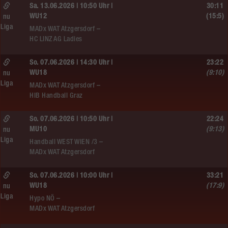
Sa. 13.06.2026 | 10:50 Uhr |
30:11
WU12
(15:5)
nu
Liga
MADx WAT Atzgersdorf –
HC LINZ AG Ladies
So. 07.06.2026 | 14:30 Uhr |
23:22
WU18
(9:10)
nu
Liga
MADx WAT Atzgersdorf –
HIB Handball Graz
So. 07.06.2026 | 10:50 Uhr |
22:24
MU10
(9:13)
nu
Liga
Handball WEST WIEN /3 –
MADx WAT Atzgersdorf
So. 07.06.2026 | 10:00 Uhr |
33:21
WU18
(17:9)
nu
Liga
Hypo NÖ –
MADx WAT Atzgersdorf