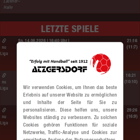
Lackner–
Halle
LETZTE SPIELE
So. 14.06.2026 | 16:40 Uhr |
21:16
MU13
(11:7)
nu
Liga
BT Füchse –
MADx WAT Atzgersdorf
So. 14.06.2026 | 14:30 Uhr |
16:21
ÖMS WU12 Finale
(10:10)
nu
Wir verwenden Cookies, um Ihnen das beste
Liga
SG HIT/UHC Absam –
Erlebnis auf unserer Website zu ermöglichen
MADx WAT Atzgersdorf
und Inhalte der Seite für Sie zu
personalisieren. Diese helfen uns, unsere
So. 14.06.2026 | 13:20 Uhr |
29:26
MU13
(16:9)
nu
Websites ständig zu verbessern. Zu solchen
Liga
Sportunion DIE FALKEN St. Pölten –
Cookies gehören Funktionen für soziale
MADx WAT Atzgersdorf
Netzwerke, Traffic-Analyse und Cookies zur