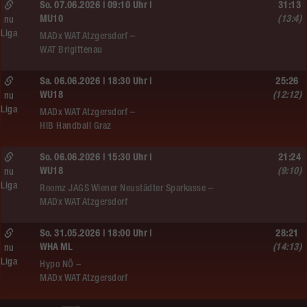
So. 07.06.2026 | 09:10 Uhr |
31:13
MU10
(13:4)
nu
Liga
MADx WAT Atzgersdorf –
WAT Brigittenau
Sa. 06.06.2026 | 18:30 Uhr |
25:26
WU18
(12:12)
nu
Liga
MADx WAT Atzgersdorf –
HIB Handball Graz
So. 06.06.2026 | 15:30 Uhr |
21:24
WU18
(9:10)
nu
Liga
Roomz JAGS Wiener Neustädter Sparkasse –
MADx WAT Atzgersdorf
So. 31.05.2026 | 18:00 Uhr |
28:21
WHA ML
(14:13)
nu
Liga
Hypo NÖ –
MADx WAT Atzgersdorf