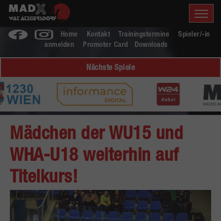
Home
Kontakt
Trainingstermine
Spieler/-in
anmelden
Promoter Card
Downloads
Nächste Spiele
Mädchen der WU15 und
WHA-U18 weiterhin auf
Titelkurs!