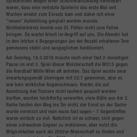
Spielerinnen wegen einer Schulveranstaltung verhindert
waren, dass eine verletzte Spielerin das erste Mal seit
Wochen wieder zum Einsatz kam und daher mit einer
"neuen" Aufstellung gespielt werden musste.
Nichtsdestotrotz konnte uns St. Pölten nicht zum Fallen
bringen. Da wartet Arbeit im Angriff auf uns. Die Abwehr hat
in den letzten 4 Begegnungen (an der Anzahl erhaltener Tore
gemessen) stabil und ausgeglichen funktioniert.
Am Sonntag, 18.3.2018 musste nach einer fast 2-monatigen
Pause im erst 3. Spiel dieser Meisterschaft die WU15 gegen
die Handball Wölfe Wien aK antreten. Das Spiel wurde zwar
erwartungsgemäß überlegen mit 32:7 gewonnen, aber es
war kein wirklicher Augenschmaus. Konter, die auf
Anordnung des Trainers nicht laufend gespielt werden
durften, wurden leichtfertig verworfen, viele Bälle aus der 2.
Reihe fanden den Weg ins Tor nicht, der Ernst an der Sache
wurde vermisst und man muss fast sagen - 7 Gegentreffen
waren einfach zu viel. Natürlich ist es schwer, sich gegen
einen schwachen Gegner zu motivieren, aber nutzt die
Möglichkeiten auch als 2002er-Mannschaft zu finden und