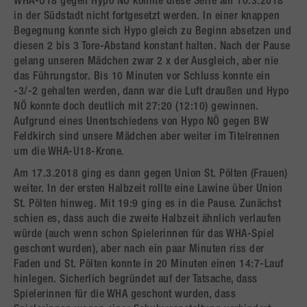
WHA-U18 gegen Hypo NÖ konnte diese Serie am 10.3.2018
in der Südstadt nicht fortgesetzt werden. In einer knappen
Begegnung konnte sich Hypo gleich zu Beginn absetzen und
diesen 2 bis 3 Tore-Abstand konstant halten. Nach der Pause
gelang unseren Mädchen zwar 2 x der Ausgleich, aber nie
das Führungstor. Bis 10 Minuten vor Schluss konnte ein
-3/-2 gehalten werden, dann war die Luft draußen und Hypo
NÖ konnte doch deutlich mit 27:20 (12:10) gewinnen.
Aufgrund eines Unentschiedens von Hypo NÖ gegen BW
Feldkirch sind unsere Mädchen aber weiter im Titelrennen
um die WHA-U18-Krone.
Am 17.3.2018 ging es dann gegen Union St. Pölten (Frauen)
weiter. In der ersten Halbzeit rollte eine Lawine über Union
St. Pölten hinweg. Mit 19:9 ging es in die Pause. Zunächst
schien es, dass auch die zweite Halbzeit ähnlich verlaufen
würde (auch wenn schon Spielerinnen für das WHA-Spiel
geschont wurden), aber nach ein paar Minuten riss der
Faden und St. Pölten konnte in 20 Minuten einen 14:7-Lauf
hinlegen. Sicherlich begründet auf der Tatsache, dass
Spielerinnen für die WHA geschont wurden, dass