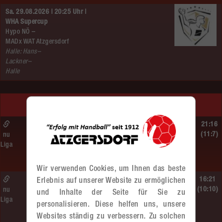
Sa. 29.08.2026 | 20:25 Uhr |
WHA Supercup
Hypo NÖ –
MADx WAT Atzgersdorf
Halle: Hans–
Lackner–
Halle
LETZTE SPIELE
So. 14.06.2026 | 16:40 Uhr |
21:16
MU13
(11:7)
nu
Liga
BT Füchse –
MADx WAT Atzgersdorf
Wir verwenden Cookies, um Ihnen das beste
So. 14.06.2026 | 14:30 Uhr |
16:21
Erlebnis auf unserer Website zu ermöglichen
ÖMS WU12 Finale
(10:10)
nu
und Inhalte der Seite für Sie zu
Liga
SG HIT/UHC Absam –
personalisieren. Diese helfen uns, unsere
MADx WAT Atzgersdorf
Websites ständig zu verbessern. Zu solchen