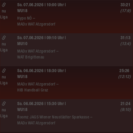
So. 07.06.2026 | 10:00 Uhr |
33:21
WU18
(17:9)
nu
Liga
Hypo NÖ –
MADx WAT Atzgersdorf
So. 07.06.2026 | 09:10 Uhr |
31:13
MU10
(13:4)
nu
Liga
MADx WAT Atzgersdorf –
WAT Brigittenau
Sa. 06.06.2026 | 18:30 Uhr |
25:26
WU18
(12:12)
nu
Liga
MADx WAT Atzgersdorf –
HIB Handball Graz
So. 06.06.2026 | 15:30 Uhr |
21:24
WU18
(9:10)
nu
Liga
Roomz JAGS Wiener Neustädter Sparkasse –
MADx WAT Atzgersdorf