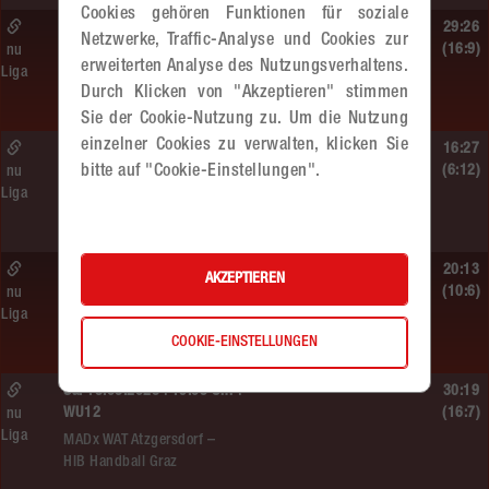
Cookies gehören Funktionen für soziale
So. 14.06.2026 | 13:20 Uhr |
29:26
Netzwerke, Traffic-Analyse und Cookies zur
MU13
(16:9)
nu
erweiterten Analyse des Nutzungsverhaltens.
Liga
Sportunion DIE FALKEN St. Pölten –
Durch Klicken von "Akzeptieren" stimmen
MADx WAT Atzgersdorf
Sie der Cookie-Nutzung zu. Um die Nutzung
einzelner Cookies zu verwalten, klicken Sie
So. 14.06.2026 | 11:20 Uhr |
16:27
MU13
bitte auf "Cookie-Einstellungen".
(6:12)
nu
Liga
MADx WAT Atzgersdorf –
roomz JAGS Devils
So. 14.06.2026 | 10:30 Uhr |
20:13
AKZEPTIEREN
ÖMS WU12 HF
(10:6)
nu
Liga
SC HIT/UHC Absam –
MADx WAT Atzgersdorf
COOKIE-EINSTELLUNGEN
Sa. 13.06.2026 | 19:05 Uhr |
30:19
WU12
(16:7)
nu
Liga
MADx WAT Atzgersdorf –
HIB Handball Graz