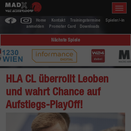
Home
Kontakt
Trainingstermine
Spieler/-in
anmelden
Promoter Card
Downloads
Nächste Spiele
HLA CL überrollt Leoben
und wahrt Chance auf
Aufstiegs-PlayOff!