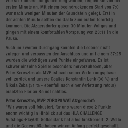
Wie sehr unsere Jungs den Sieg wollten, zeigten sie von der
ersten Minute an. Mit einem beeindruckenden Start von 7:0
war nach wenigen Minuten der Grundstein gelegt. Erst in
der achten Minute sollten die Gäste zum ersten Torerfolg
kommen. Die Atzgersdorfer gaben 30 Minuten Vollgas und
gingen mit einem komfortablen Vorsprung von 23:11 in die
Pause.
Auch im zweiten Durchgang konnten die Leobner nicht
zulegen und verpassten den Anschluss und mit einem 37:25
wurden die wichtigen zwei Punkte eingefahren. Es ist
schwer einzelne Spieler besonders hervorzuheben, aber
Peter Keresztes als MVP ist nach seiner Verletzungsphase
voll zurück und unsere Goalies Konstantin Lenk (30 %) und
Nikola Zeba (31 % - ebenfall nach einer Verletzung retour)
ersetzten Florian Reindl nahtlos.
Peter Keresztes, MVP 7DROPS WAT Atzgersdorf:
"Wir waren voll fokusiert, für uns waren diese 2 Punkte
enorm wichtig in Hinblick auf das HLA CHALLENGE
Aufstiegs-PlayOff. Gottseidank hat alles funktioniert. 2. Welle
und die Gegenstöße haben wir am Anfang perfekt geschafft.