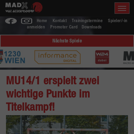
Home
Kontakt
Trainingstermine
Spieler/-in
anmelden
Promoter Card
Downloads
Nächste Spiele
MU14/1 erspielt zwei
wichtige Punkte im
Titelkampf!