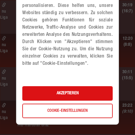
Sa. 13.06.2026 | 19:05 Uhr |
30:19
personalisieren. Diese helfen uns, unsere
WU12
(16:7)
nu
Websites ständig zu verbessern. Zu solchen
Liga
MADx WAT Atzgersdorf –
Cookies gehören Funktionen für soziale
HIB Handball Graz
Netzwerke, Traffic-Analyse und Cookies zur
erweiterten Analyse des Nutzungsverhaltens.
Sa. 13.06.2026 | 14:30 Uhr |
12:20
Durch Klicken von "Akzeptieren" stimmen
WU12
(8:8)
nu
Sie der Cookie-Nutzung zu. Um die Nutzung
Liga
Hypo NÖ –
einzelner Cookies zu verwalten, klicken Sie
MADx WAT Atzgersdorf
bitte auf "Cookie-Einstellungen".
Sa. 13.06.2026 | 10:50 Uhr |
30:11
WU12
(15:5)
nu
Liga
MADx WAT Atzgersdorf –
HC LINZ AG Ladies
AKZEPTIEREN
So. 07.06.2026 | 14:30 Uhr |
23:22
COOKIE-EINSTELLUNGEN
WU18
(9:10)
nu
Liga
MADx WAT Atzgersdorf –
HIB Handball Graz