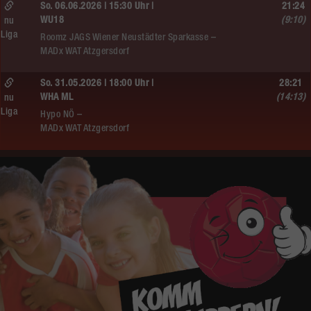
So. 06.06.2026 | 15:30 Uhr |
21:24
WU18
(9:10)
nu
Liga
Roomz JAGS Wiener Neustädter Sparkasse –
MADx WAT Atzgersdorf
So. 31.05.2026 | 18:00 Uhr |
28:21
WHA ML
(14:13)
nu
Liga
Hypo NÖ –
MADx WAT Atzgersdorf