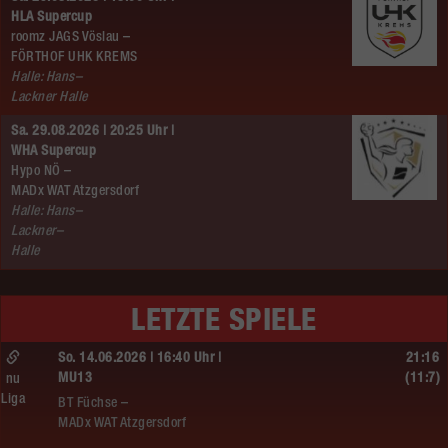
HLA Supercup
roomz JAGS Vöslau –
FÖRTHOF UHK KREMS
Halle: Hans–
Lackner Halle
Sa. 29.08.2026 | 20:25 Uhr |
WHA Supercup
Hypo NÖ –
MADx WAT Atzgersdorf
Halle: Hans–
Lackner–
Halle
LETZTE SPIELE
So. 14.06.2026 | 16:40 Uhr |
21:16
MU13
(11:7)
nu
Liga
BT Füchse –
MADx WAT Atzgersdorf