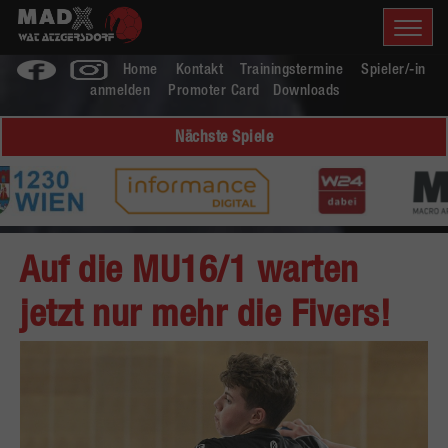
Home
Kontakt
Trainingstermine
Spieler/-in
anmelden
Promoter Card
Downloads
Nächste Spiele
Auf die MU16/1 warten
jetzt nur mehr die Fivers!