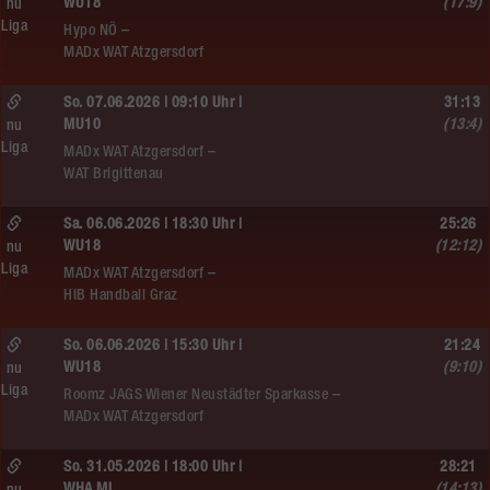
WU18
(17:9)
nu
Liga
Hypo NÖ –
MADx WAT Atzgersdorf
So. 07.06.2026 | 09:10 Uhr |
31:13
MU10
(13:4)
nu
Liga
MADx WAT Atzgersdorf –
WAT Brigittenau
Sa. 06.06.2026 | 18:30 Uhr |
25:26
WU18
(12:12)
nu
Liga
MADx WAT Atzgersdorf –
HIB Handball Graz
So. 06.06.2026 | 15:30 Uhr |
21:24
WU18
(9:10)
nu
Liga
Roomz JAGS Wiener Neustädter Sparkasse –
MADx WAT Atzgersdorf
So. 31.05.2026 | 18:00 Uhr |
28:21
WHA ML
(14:13)