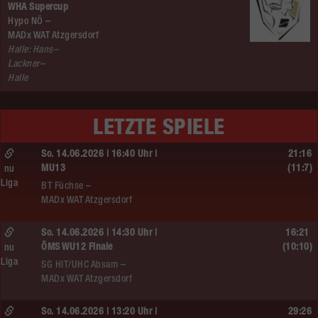
WHA Supercup
Hypo NÖ –
MADx WAT Atzgersdorf
Halle: Hans–
Lackner–
Halle
LETZTE SPIELE
So. 14.06.2026 | 16:40 Uhr |
21:16
MU13
(11:7)
nu
Liga
BT Füchse –
MADx WAT Atzgersdorf
So. 14.06.2026 | 14:30 Uhr |
16:21
ÖMS WU12 Finale
(10:10)
nu
Liga
SG HIT/UHC Absam –
MADx WAT Atzgersdorf
So. 14.06.2026 | 13:20 Uhr |
29:26