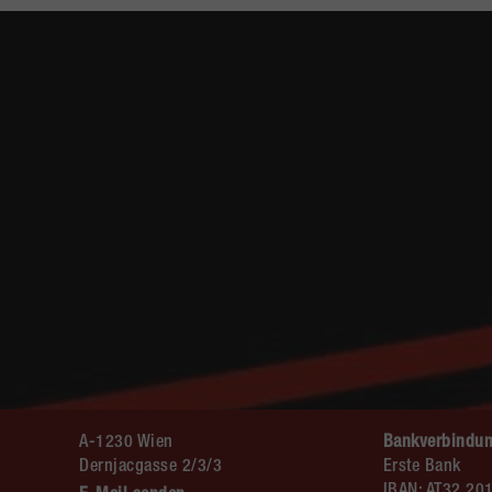
A-1230 Wien
Bankverbindun
Dernjacgasse 2/3/3
Erste Bank
IBAN: AT32 20