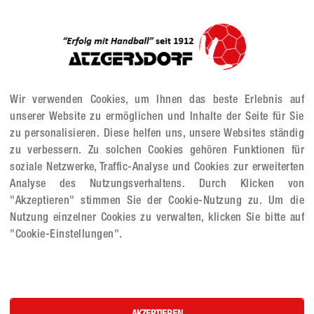
-Three-Serie ist am Sonntag, 19.5.2024, 20:20 Uhr in der Südstadt!
019, dem corona-bedingten Ausfall 2019/2020 und den Finalserien
fingstsonntag, den 19. Mai 2024 um 20:20 Uhr das erste Finalspie
mm!
rd auch bei den Damen in einer Best-of-Three Finalserie ermittelt.
Wir verwenden Cookies, um Ihnen das beste Erlebnis auf
Duell Hypo Niederösterreich gegen 7DROPS WAT Atzgersdorf.
unserer Website zu ermöglichen und Inhalte der Seite für Sie
 Halbfinale souverän gegen SC witasek Ferlach durchgesetzt haben
zu personalisieren. Diese helfen uns, unsere Websites ständig
g, dem 19. Mai 2024 um 20:20 Uhr den ersten Schritt machen.
zu verbessern. Zu solchen Cookies gehören Funktionen für
soziale Netzwerke, Traffic-Analyse und Cookies zur erweiterten
adovic (Head-Coach):
Analyse des Nutzungsverhaltens. Durch Klicken von
lspielen?
"Akzeptieren" stimmen Sie der Cookie-Nutzung zu. Um die
s Spiel, um dieses zu gewinnen! Dafür arbeiten wir das ganze Jahr
Nutzung einzelner Cookies zu verwalten, klicken Sie bitte auf
ich heißt, kann es keine anderen Vorsätze geben. Und dass wir das
"Cookie-Einstellungen".
 ÖHB Cup Halbfinale gezeigt.
t mitgeben, sodass wir den Favoriten Hypo Niederösterreich schla
e Taktik geben?
nen Matchplan, den meine Mannschaft hoffentlich in den Finalspiel
n Mädels mitgeben,