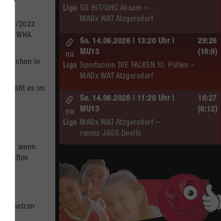
Liga
SG HIT/UHC Absam –
MADx WAT Atzgersdorf
 2021/2022
l der WHA
So. 14.06.2026 | 13:20 Uhr |
29:26
MU13
(16:9)
nu
 Wie schon in
Liga
Sportunion DIE FALKEN St. Pölten –
MADx WAT Atzgersdorf
, heißt es im
So. 14.06.2026 | 11:20 Uhr |
16:27
MU13
(6:12)
nu
Liga
MADx WAT Atzgersdorf –
roomz JAGS Devils
. Auch wenn
So. 14.06.2026 | 10:30 Uhr |
20:13
 schaffen
ÖMS WU12 HF
(10:6)
nu
Liga
SC HIT/UHC Absam –
gen
MADx WAT Atzgersdorf
en umsetzen
Sa. 13.06.2026 | 19:05 Uhr |
30:19