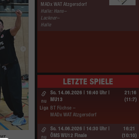
MADx WAT Atzgersdorf
Halle: Hans–
Lackner–
Halle
LETZTE SPIELE
So. 14.06.2026 | 16:40 Uhr |
21:16
MU13
(11:7)
nu
Liga
BT Füchse –
MADx WAT Atzgersdorf
So. 14.06.2026 | 14:30 Uhr |
16:21
ÖMS WU12 Finale
(10:10)
nu
WAT