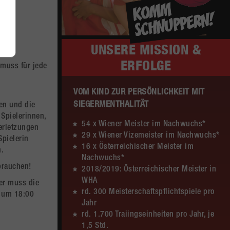
WU12
(16:7)
nu
Liga
MADx WAT Atzgersdorf –
HIB Handball Graz
UNSERE
MISSION &
Sa. 13.06.2026 | 14:30 Uhr |
12:20
ERFOLGE
WU12
(8:8)
nu
 muss für jede
Liga
Hypo NÖ –
MADx WAT Atzgersdorf
VOM KIND ZUR PERSÖNLICHKEIT MIT
SIEGERMENTHALITÄT
en und die
Sa. 13.06.2026 | 10:50 Uhr |
30:11
Spielerinnen,
WU12
(15:5)
54 x Wiener Meister im Nachwuchs*
nu
erletzungen
29 x Wiener Vizemeister im Nachwuchs*
Liga
MADx WAT Atzgersdorf –
pielerin
16 x Österreichischer Meister im
HC LINZ AG Ladies
n.
Nachwuchs*
brauchen!
2018/2019: Österreichischer Meister in
So. 07.06.2026 | 14:30 Uhr |
23:22
WHA
WU18
(9:10)
er muss die
nu
rd. 300 Meisterschaftspflichtspiele pro
4 um 18:00
Liga
MADx WAT Atzgersdorf –
Jahr
HIB Handball Graz
rd. 1.700 Traiingseinheiten pro Jahr, je
1,5 Std.