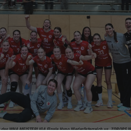
ßt das WHA MEISTERLIGA Finale Hypo Niederösterreich vs. 7DROPS 