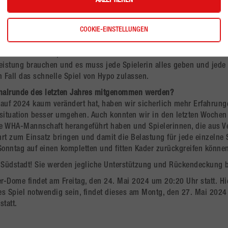
AKZEPTIEREN
alles geben müssen, was sie können,
ämpfen und sich pushen und
COOKIE-EINSTELLUNGEN
uationen Ruhe und Übersicht bewahren.
er Finalrunde sein, auf was wird es am Ende ankommen?
eistung brauchen und es muss jede Spielerin alles geben und jede
n Fall das schnelle Spiel von Hypo zulassen.
inalrunde des letzten Jahres mitgenommen werden?
auf 2024 kaum verändert hat, haben wir sicherlich mehr Erfahrung
situation besser umgehen. Auch konnten wir in den letzten Wochen 
ie WHA-Mannschaft herangeführt haben und Spielerinnen, die aus V
 zum Einsatz bringen und damit die Belastung für jede einzelne S
Sonntag auf einen kompletten und fitten Kader zurückgreifen könne
e Südstadt! Sie werden jegliche Unterstützung und Rückendeckung 
-Dome findet am Freitag, den 24. Mai 2024 um 20:20 Uhr statt. Hi
ttes Spiel notwendig sein, findet dieses am Montg, den 27. Mai 202
statt.