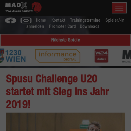
Home
Kontakt
Trainingstermine
Spieler/-in
anmelden
Promoter Card
Downloads
Nächste Spiele
Spusu Challenge U20
startet mit Sieg ins Jahr
2019!