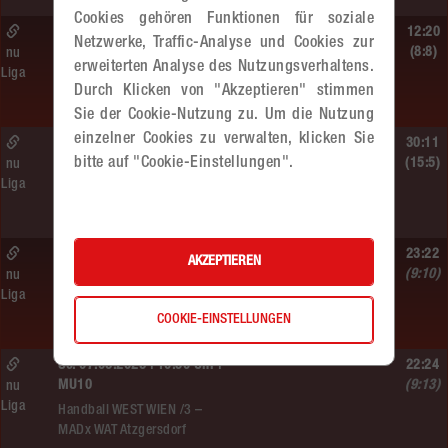
Cookies gehören Funktionen für soziale
Sa. 13.06.2026 | 14:30 Uhr |
12:20
Netzwerke, Traffic-Analyse und Cookies zur
WU12
(8:8)
nu
erweiterten Analyse des Nutzungsverhaltens.
Liga
Hypo NÖ –
Durch Klicken von "Akzeptieren" stimmen
MADx WAT Atzgersdorf
Sie der Cookie-Nutzung zu. Um die Nutzung
einzelner Cookies zu verwalten, klicken Sie
Sa. 13.06.2026 | 10:50 Uhr |
30:11
bitte auf "Cookie-Einstellungen".
WU12
(15:5)
nu
Liga
MADx WAT Atzgersdorf –
HC LINZ AG Ladies
So. 07.06.2026 | 14:30 Uhr |
23:22
AKZEPTIEREN
WU18
(9:10)
nu
Liga
MADx WAT Atzgersdorf –
COOKIE-EINSTELLUNGEN
HIB Handball Graz
So. 07.06.2026 | 10:50 Uhr |
22:24
MU10
(9:13)
nu
Liga
Handball WEST WIEN /3 –
MADx WAT Atzgersdorf