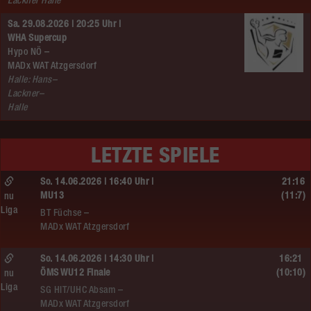
Lackner Halle
Sa. 29.08.2026 | 20:25 Uhr |
WHA Supercup
Hypo NÖ –
MADx WAT Atzgersdorf
Halle: Hans–
Lackner–
Halle
LETZTE SPIELE
So. 14.06.2026 | 16:40 Uhr |
21:16
MU13
(11:7)
nu
Liga
BT Füchse –
MADx WAT Atzgersdorf
So. 14.06.2026 | 14:30 Uhr |
16:21
ÖMS WU12 Finale
(10:10)
nu
Liga
SG HIT/UHC Absam –
MADx WAT Atzgersdorf