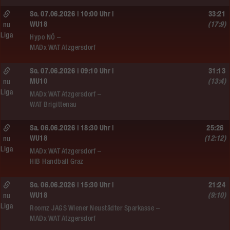
So. 07.06.2026 | 10:00 Uhr |
33:21
WU18
(17:9)
nu
Liga
Hypo NÖ –
MADx WAT Atzgersdorf
So. 07.06.2026 | 09:10 Uhr |
31:13
MU10
(13:4)
nu
Liga
MADx WAT Atzgersdorf –
WAT Brigittenau
Sa. 06.06.2026 | 18:30 Uhr |
25:26
WU18
(12:12)
nu
Liga
MADx WAT Atzgersdorf –
HIB Handball Graz
So. 06.06.2026 | 15:30 Uhr |
21:24
WU18
(9:10)
nu
Liga
Roomz JAGS Wiener Neustädter Sparkasse –
MADx WAT Atzgersdorf