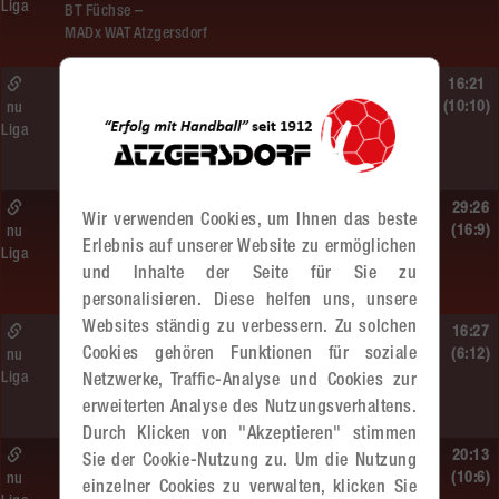
Liga
BT Füchse –
MADx WAT Atzgersdorf
So. 14.06.2026 | 14:30 Uhr |
16:21
ÖMS WU12 Finale
(10:10)
nu
Liga
SG HIT/UHC Absam –
MADx WAT Atzgersdorf
So. 14.06.2026 | 13:20 Uhr |
29:26
Wir verwenden Cookies, um Ihnen das beste
MU13
(16:9)
nu
Erlebnis auf unserer Website zu ermöglichen
Liga
Sportunion DIE FALKEN St. Pölten –
und Inhalte der Seite für Sie zu
MADx WAT Atzgersdorf
personalisieren. Diese helfen uns, unsere
Websites ständig zu verbessern. Zu solchen
So. 14.06.2026 | 11:20 Uhr |
16:27
Cookies gehören Funktionen für soziale
MU13
(6:12)
nu
Liga
Netzwerke, Traffic-Analyse und Cookies zur
MADx WAT Atzgersdorf –
roomz JAGS Devils
erweiterten Analyse des Nutzungsverhaltens.
Durch Klicken von "Akzeptieren" stimmen
So. 14.06.2026 | 10:30 Uhr |
20:13
Sie der Cookie-Nutzung zu. Um die Nutzung
ÖMS WU12 HF
(10:6)
nu
einzelner Cookies zu verwalten, klicken Sie