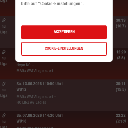
Liga
SC HIT/UHC Absam –
bitte auf "Cookie-Einstellungen".
MADx WAT Atzgersdorf
Sa. 13.06.2026 | 19:05 Uhr |
30:19
WU12
(16:7)
nu
AKZEPTIEREN
Liga
MADx WAT Atzgersdorf –
HIB Handball Graz
COOKIE-EINSTELLUNGEN
Sa. 13.06.2026 | 14:30 Uhr |
12:20
WU12
(8:8)
nu
Liga
Hypo NÖ –
MADx WAT Atzgersdorf
Sa. 13.06.2026 | 10:50 Uhr |
30:11
WU12
(15:5)
nu
Liga
MADx WAT Atzgersdorf –
HC LINZ AG Ladies
So. 07.06.2026 | 14:30 Uhr |
23:22
WU18
(9:10)
nu
Liga