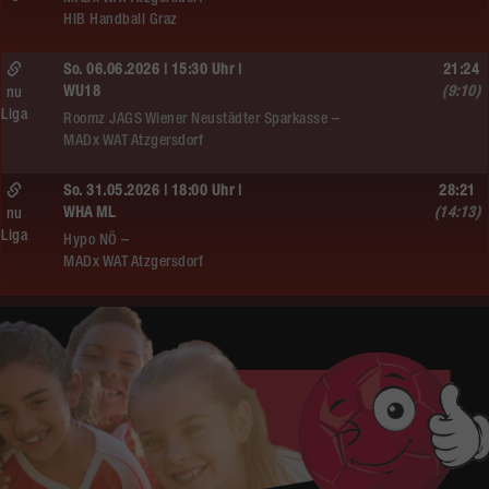
HIB Handball Graz
So. 06.06.2026 | 15:30 Uhr |
21:24
WU18
(9:10)
nu
Liga
Roomz JAGS Wiener Neustädter Sparkasse –
MADx WAT Atzgersdorf
So. 31.05.2026 | 18:00 Uhr |
28:21
WHA ML
(14:13)
nu
Liga
Hypo NÖ –
MADx WAT Atzgersdorf