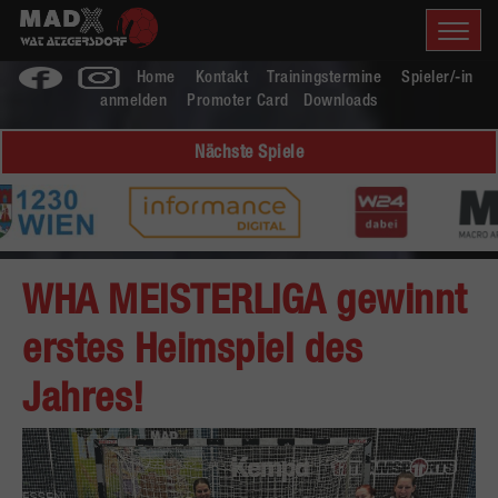
Home
Kontakt
Trainingstermine
Spieler/-in
anmelden
Promoter Card
Downloads
Nächste Spiele
WHA MEISTERLIGA gewinnt
erstes Heimspiel des
Jahres!